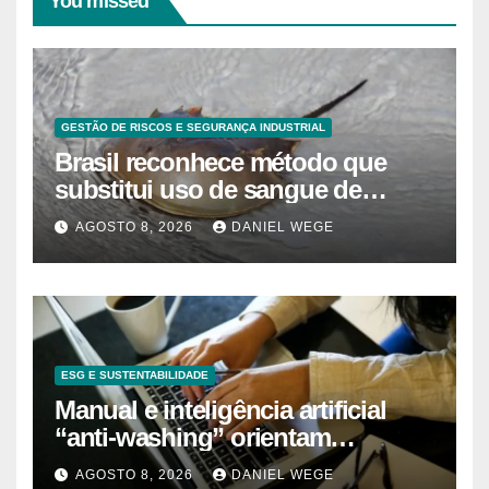
You missed
GESTÃO DE RISCOS E SEGURANÇA INDUSTRIAL
Brasil reconhece método que
substitui uso de sangue de
caranguejo-ferradura em testes
AGOSTO 8, 2026
DANIEL WEGE
farmacêuticos
ESG E SUSTENTABILIDADE
Manual e inteligência artificial
“anti-washing” orientam
empresas
AGOSTO 8, 2026
DANIEL WEGE