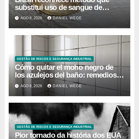
substitui uso de sangue de
caranguejo-ferradura em testes
AGO 8, 2026
DANIEL WEGE
farmacêuticos
GESTÃO DE RISCOS E SEGURANÇA INDUSTRIAL
Cómo quitar el moho negro de
los azulejos del baño: remedios
caseros efectivos
AGO 8, 2026
DANIEL WEGE
GESTÃO DE RISCOS E SEGURANÇA INDUSTRIAL
Pior tornado da história dos EUA