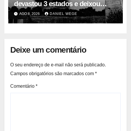
devastou 3 estados e deixou
centenas de mortos
AGO 8, 2026
DANIEL WEGE
Deixe um comentário
O seu endereço de e-mail não será publicado.
Campos obrigatórios são marcados com
*
Comentário
*