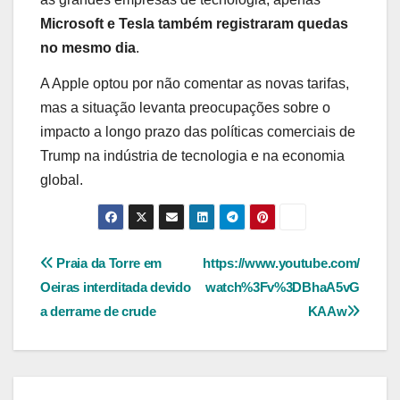
Microsoft e Tesla também registraram quedas
no mesmo dia
.
A Apple optou por não comentar as novas tarifas,
mas a situação levanta preocupações sobre o
impacto a longo prazo das políticas comerciais de
Trump na indústria de tecnologia e na economia
global.
Navegação
Praia da Torre em
https://www.youtube.com/
Oeiras interditada devido
watch%3Fv%3DBhaA5vG
de
a derrame de crude
KAAw
Post