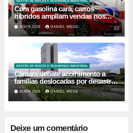
GESTÃO DE RISCOS E SEGURANÇA INDUSTRIAL
Com gasolina cara, carros
híbridos ampliam vendas nos
EUA – 09/08/2026 – Economia
AGO 9, 2026
DANIEL WEGE
GESTÃO DE RISCOS E SEGURANÇA INDUSTRIAL
Câmara debate acolhimento a
famílias deslocadas por desastre
climático
AGO 9, 2026
DANIEL WEGE
Deixe um comentário