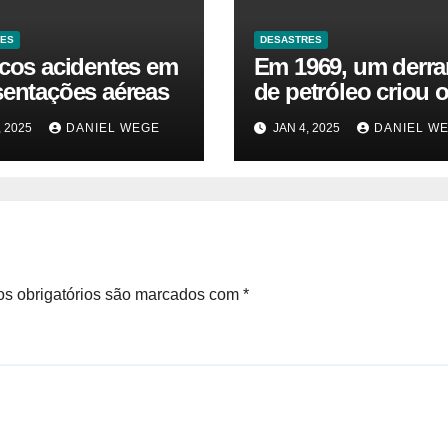
RES
DESASTRES
icos acidentes em
Em 1969, um derr
sentações aéreas
de petróleo criou o
da Terra. Agora, u
, 2025
DANIEL WEGE
JAN 4, 2025
DANIEL W
gasoduto pode rea
| Sustentabilidade
s obrigatórios são marcados com
*