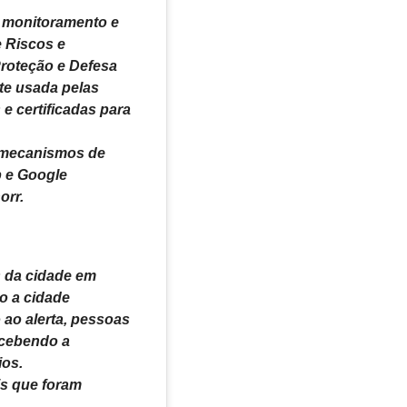
 monitoramento e
 Riscos e
Proteção e Defesa
nte usada pelas
e certificadas para
s mecanismos de
p e Google
orr.
s da cidade em
do a cidade
 ao alerta, pessoas
ecebendo a
os.
s que foram