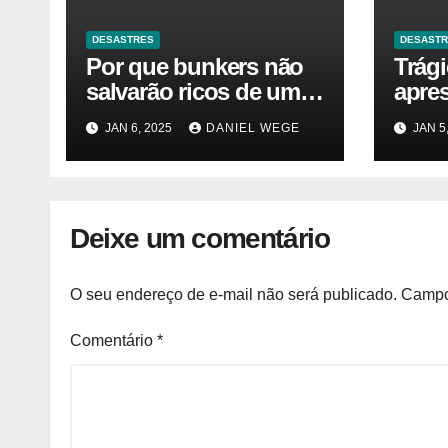
DESASTRES
DESAST
Por que bunkers não
Trág
salvarão ricos de um
apre
desastre nuclear
JAN 6, 2025
DANIEL WEGE
JAN 5
Deixe um comentário
O seu endereço de e-mail não será publicado.
Campo
Comentário
*