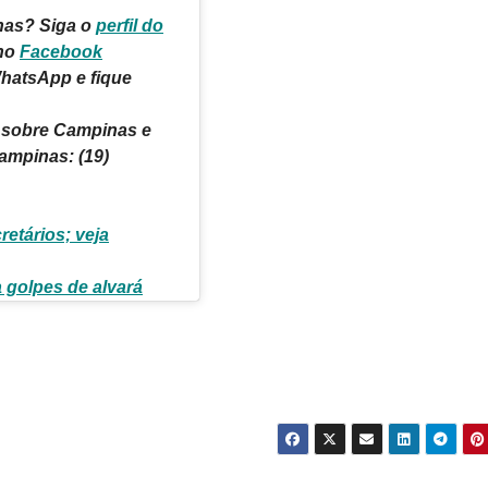
inas?
Siga o
perfil do
no
Facebook
hatsApp e fique
 sobre Campinas e
ampinas: (19)
retários; veja
a golpes de alvará