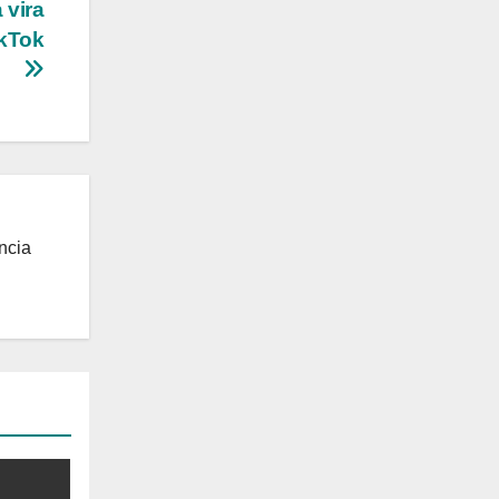
 vira
kTok
ncia