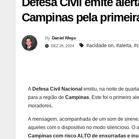
Defesa Civil emite ale
Campinas pela primeir
By
Daniel Wege
#acidade on
,
#alerta
,
#
DEZ 26, 2024
A
Defesa Civil Nacional
emitiu, na noite de quarta
para a região de
Campinas
. Este foi o primeiro 
moradores.
A mensagem, acompanhada de um som de sirene, f
aqueles com o dispositivo no modo silencioso. O al
Campinas com risco ALTO de enxurradas e inu