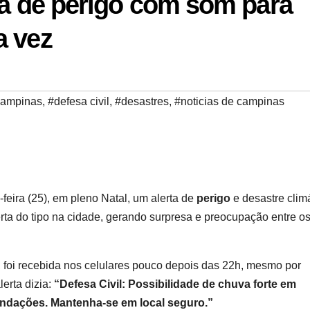
rta de perigo com som para
a vez
campinas
,
#defesa civil
,
#desastres
,
#noticias de campinas
-feira (25), em pleno Natal, um alerta de
perigo
e desastre clim
alerta do tipo na cidade, gerando surpresa e preocupação entre o
oi recebida nos celulares pouco depois das 22h, mesmo por
erta dizia:
“Defesa Civil: Possibilidade de chuva forte em
ndações. Mantenha-se em local seguro.”