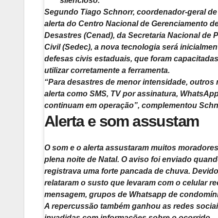
silencioso.
Segundo Tiago Schnorr, coordenador-geral de
alerta do
Centro Nacional de Gerenciamento de
Desastres (Cenad)
, da
Secretaria Nacional de 
Civil (Sedec)
, a nova tecnologia será inicialme
defesas civis estaduais, que foram capacitadas 
utilizar corretamente a ferramenta.
“Para desastres de menor intensidade, outro
alerta como SMS, TV por assinatura, WhatsAp
continuam em operação”
, complementou Schn
Alerta e som assustam
O som e o alerta assustaram muitos moradore
plena noite de Natal. O aviso foi enviado quan
registrava uma forte pancada de chuva. Devido
relataram o susto que levaram com o celular r
mensagem, grupos de Whatsapp de condomíni
A repercussão também ganhou as redes sociai
invadidas com informações sobre o ocorrido.