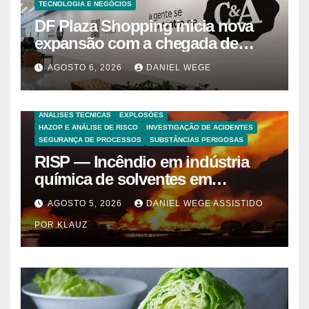
TECNOLOGIA E NEGÓCIOS
DF Plaza Shopping inicia nova
expansão com a chegada de
grandes marcas e inauguração
AGOSTO 6, 2026
DANIEL WEGE
de espaço infantil – Dicas da
Capital
ANALISES TECNICAS
EXPLOSÕES
HAZOP E ANÁLISE DE RISCO
INVESTIGAÇÃO DE ACIDENTES
SEGURANÇA DE PROCESSOS
SUBSTÂNCIAS PERIGOSAS
RISP — Incêndio em indústria
química de solventes em
Itaquaquecetuba/SP
AGOSTO 5, 2026
DANIEL WEGE ASSISTIDO
(UNIQUIMA/Quema)
POR KLAUZ