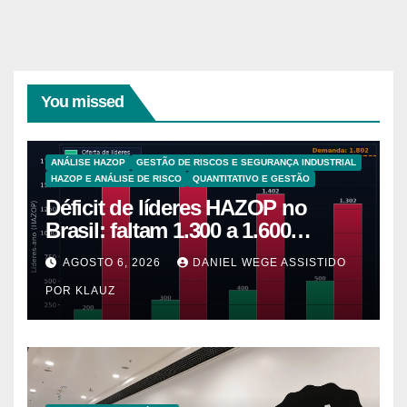
You missed
ANÁLISE HAZOP
GESTÃO DE RISCOS E SEGURANÇA INDUSTRIAL
HAZOP E ANÁLISE DE RISCO
QUANTITATIVO E GESTÃO
Déficit de líderes HAZOP no
Brasil: faltam 1.300 a 1.600
líderes-ano para 5.265 plantas de
AGOSTO 6, 2026
DANIEL WEGE ASSISTIDO
alto risco
POR KLAUZ