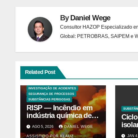
By
Daniel Wege
Consultor HAZOP Especializado em
Global: PETROBRAS, SAIPEM e
Related Post
ANALISES TECNICAS
EXPLOSÕES
HAZOP E ANÁLISE DE RISCO
INVESTIGAÇÃO DE ACIDENTES
SEGURANÇA DE PROCESSOS
SUBSTÂNCIAS PERIGOSAS
RISP — Incêndio em
SUBSTÂN
indústria química de
Cicl
solventes em
isol
AGO 5, 2026
DANIEL WEGE
Itaquaquecetuba/SP
merc
JAN 4
ASSISTIDO POR KLAUZ