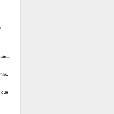
o
scina,
emás,
o que