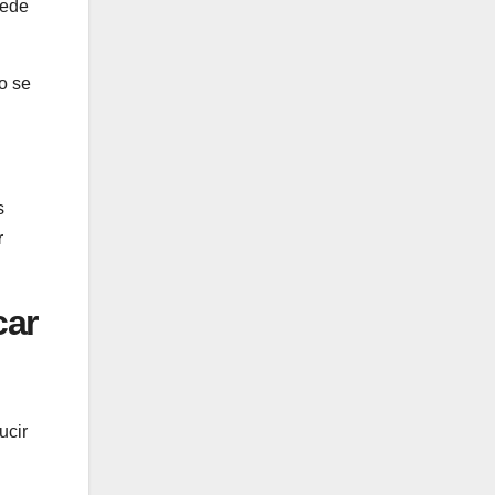
uede
o se
s
r
car
ucir