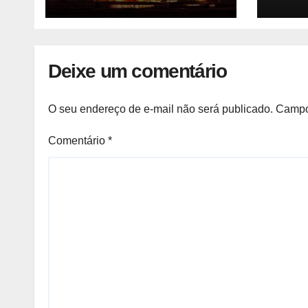
(UNIQUIMA/Quema)
agor
ente
do m
parti
Deixe um comentário
previ
Camb
O seu endereço de e-mail não será publicado.
Campo
Comentário
*