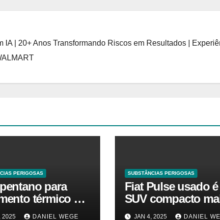
 IA | 20+ Anos Transformando Riscos em Resultados | Experiê
 WALMART
CIAS PERIGOSAS
SUBSTÂNCIAS PERIGOSAS
opentano para
Fiat Pulse usado é
amento térmico O
SUV compacto ma
ado está em alta
barato que Argo 1.
, 2025
DANIEL WEGE
JAN 4, 2025
DANIEL W