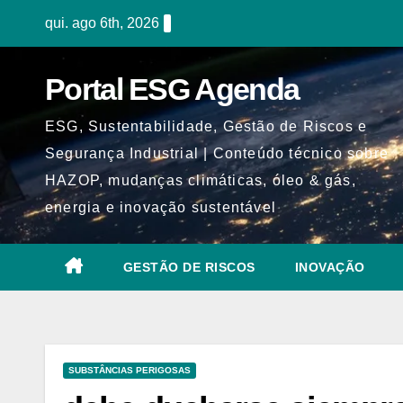
Skip
qui. ago 6th, 2026
to
content
Portal ESG Agenda
ESG, Sustentabilidade, Gestão de Riscos e
Segurança Industrial | Conteúdo técnico sobre
HAZOP, mudanças climáticas, óleo & gás,
energia e inovação sustentável
GESTÃO DE RISCOS
INOVAÇÃO
SUBSTÂNCIAS PERIGOSAS