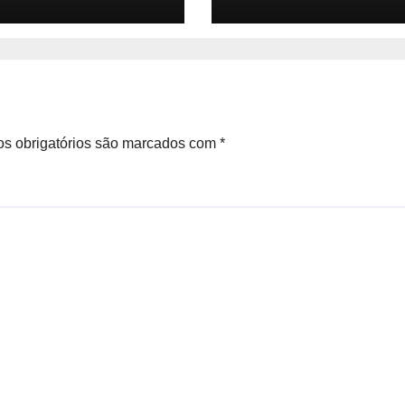
a. Vamos
zero quilômetro
nder o tamanho
ercado, a
cipação e a
são até 2032 –
ada de Críticos
s obrigatórios são marcados com
*