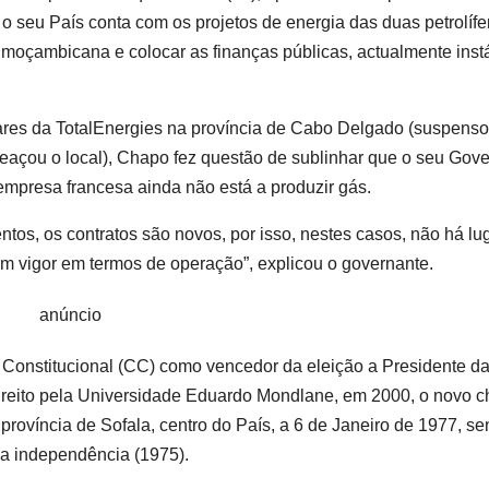
e o seu País conta com os projetos de energia das duas petrolífe
moçambicana e colocar as finanças públicas, actualmente inst
lares da TotalEnergies na província de Cabo Delgado (suspenso
açou o local), Chapo fez questão de sublinhar que o seu Gov
empresa francesa ainda não está a produzir gás.
entos, os contratos são novos, por isso, nestes casos, não há lu
em vigor em termos de operação”, explicou o governante.
anúncio
 Constitucional (CC) como vencedor da eleição a Presidente d
reito pela Universidade Eduardo Mondlane, em 2000, o novo c
víncia de Sofala, centro do País, a 6 de Janeiro de 1977, se
 da independência (1975).