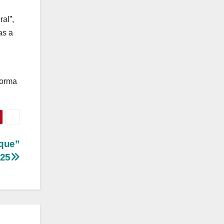
al”,
as a
forma
ique”
025