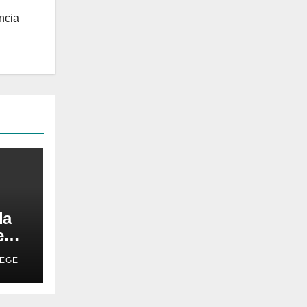
ncia
da
aem
WEGE