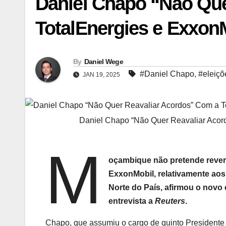
Daniel Chapo “Não Que
TotalEnergies e Exxon
By
Daniel Wege
#Daniel Chapo
,
#eleiçõ
JAN 19, 2025
Daniel Chapo “Não Quer Reavaliar Acord
M
oçambique não pretende rever
ExxonMobil, relativamente aos
Norte do País, afirmou o novo c
entrevista a
Reuters
.
Chapo, que assumiu o cargo de quinto Presidente 