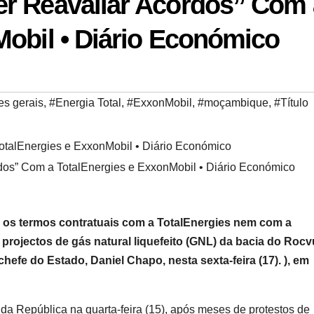
r Reavaliar Acordos” Com 
Mobil • Diário Económico
es gerais
,
#Energia Total
,
#ExxonMobil
,
#moçambique
,
#Título
os” Com a TotalEnergies e ExxonMobil • Diário Económico
 os termos contratuais com a TotalEnergies nem com a
 projectos de gás natural liquefeito (GNL) da bacia do Roc
hefe do Estado, Daniel Chapo, nesta sexta-feira (17). ), em
da República na quarta-feira (15), após meses de protestos de