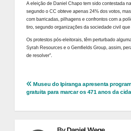
A eleição de Daniel Chapo tem sido contestada n
segundo o CC obteve apenas 24% dos votos, mas qu
com barricadas, pilhagens e confrontos com a polí
tiro, segundo organizações da sociedade civil q
Os protestos pós-eleitorais, têm perturbado alg
Syrah Resources e o Gemfields Group, assim, pera
de resolver”.
Navegação
Museu do Ipiranga apresenta progra
gratuita para marcar os 471 anos da cid
de
Post
By
Daniel Wege