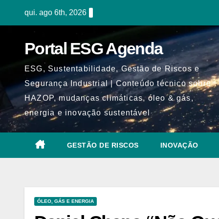
Skip
qui. ago 6th, 2026
to
content
Portal ESG Agenda
ESG, Sustentabilidade, Gestão de Riscos e
Segurança Industrial | Conteúdo técnico sobre
HAZOP, mudanças climáticas, óleo & gás,
energia e inovação sustentável
GESTÃO DE RISCOS
INOVAÇÃO
ÓLEO, GÁS E ENERGIA