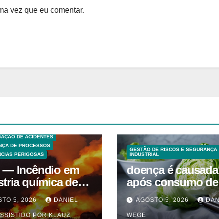
ma vez que eu comentar.
S TECNICAS
EXPLOSÕES
 ANÁLISE DE RISCO
GAÇÃO DE ACIDENTES
NÇA DE PROCESSOS
GESTÃO DE RISCOS E SEGURANÇA
CIAS PERIGOSAS
INDUSTRIAL
 — Incêndio em
doença é causada
stria química de
após consumo de
entes em
alface contamina
TO 5, 2026
DANIEL
AGOSTO 5, 2026
DAN
uaquecetuba/SP
SSISTIDO POR KLAUZ
WEGE
QUIMA/Quema)