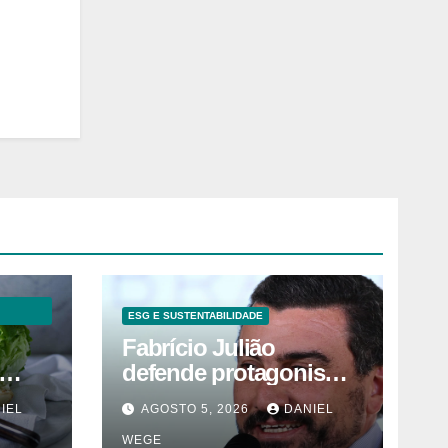
ESG E SUSTENTABILIDADE
Fabrício Julião
defende protagonismo
da
da agenda social
IEL
AGOSTO 5, 2026
DANIEL
WEGE