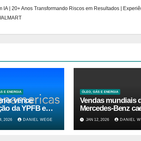
 IA | 20+ Anos Transformando Riscos em Resultados | Experiê
 WALMART
ÁS E ENERGIA
ÓLEO, GÁS E ENERGIA
ener vence
Vendas mundiais 
ação da YPFB e
Mercedes-Benz c
na novo contrato
10% em 2025 –
4, 2026
DANIEL WEGE
JAN 12, 2026
DANIEL 
uprimento de gás
Impala.pt
al para o Brasil