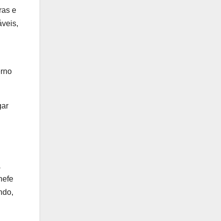
ras e
áveis,
erno
gar
a
hefe
ndo,