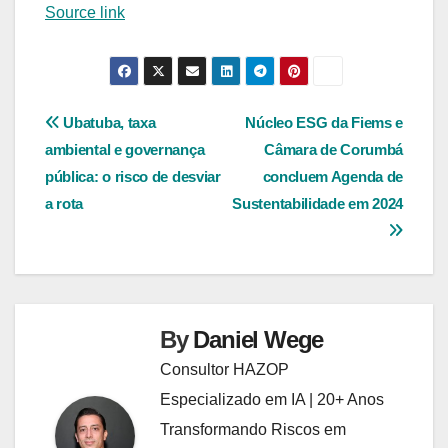
Source link
Navegação
Ubatuba, taxa
Núcleo ESG da Fiems e
ambiental e governança
Câmara de Corumbá
de
pública: o risco de desviar
concluem Agenda de
Post
a rota
Sustentabilidade em 2024
By
Daniel Wege
Consultor HAZOP
Especializado em IA | 20+ Anos
Transformando Riscos em