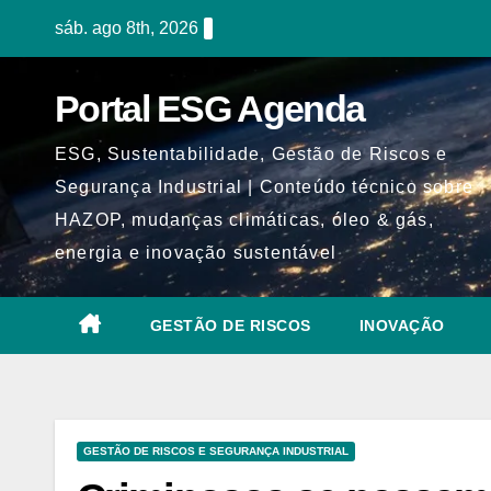
Skip
sáb. ago 8th, 2026
to
content
Portal ESG Agenda
ESG, Sustentabilidade, Gestão de Riscos e
Segurança Industrial | Conteúdo técnico sobre
HAZOP, mudanças climáticas, óleo & gás,
energia e inovação sustentável
GESTÃO DE RISCOS
INOVAÇÃO
GESTÃO DE RISCOS E SEGURANÇA INDUSTRIAL