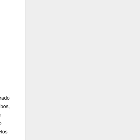
ixado
ubos,
m
o
etos