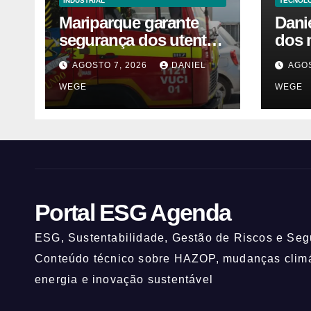
INDUSTRIAL
TECNOLO
Mariparque garante
Dani
segurança dos utentes
dos 
após acidente –
visio
AGOSTO 7, 2026
DANIEL
AGOS
Observador
fale
WEGE
WEGE
Sinc
Portal ESG Agenda
ESG, Sustentabilidade, Gestão de Riscos e Segu
Conteúdo técnico sobre HAZOP, mudanças climát
energia e inovação sustentável