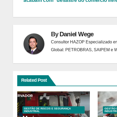
acabam com "desastre do comércio livr
de
Post
By
Daniel Wege
Consultor HAZOP Especializado em
Global: PETROBRAS, SAIPEM e
Related Post
GESTÃO DE RISCOS E SEGURANÇA
GESTÃO 
INDUSTRIAL
INDUSTRI