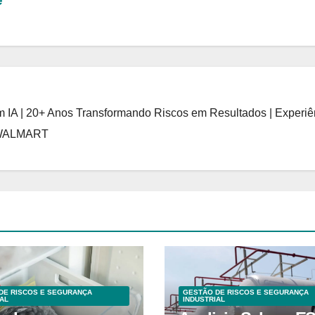
e"
 IA | 20+ Anos Transformando Riscos em Resultados | Experiê
 WALMART
DE RISCOS E SEGURANÇA
GESTÃO DE RISCOS E SEGURANÇA
AL
INDUSTRIAL