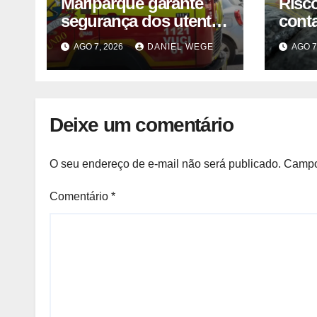
Mariparque garante
Risc
segurança dos utentes
cont
após acidente –
liste
AGO 7, 2026
DANIEL WEGE
AGO 7
Observador
venda
fábri
Norte
Deixe um comentário
O seu endereço de e-mail não será publicado.
Campo
Comentário
*