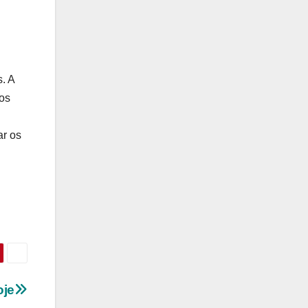
. A
 os
ar os
oje