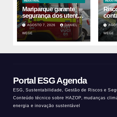
INDUSTRIAL
INDUSTR
Mariparque garante
Risc
segurança dos utentes
cont
após acidente –
liste
AGOSTO 7, 2026
DANIEL
AGOS
Observador
vend
WEGE
WEGE
fábr
Norte
Portal ESG Agenda
ESG, Sustentabilidade, Gestão de Riscos e Segu
Conteúdo técnico sobre HAZOP, mudanças climát
energia e inovação sustentável