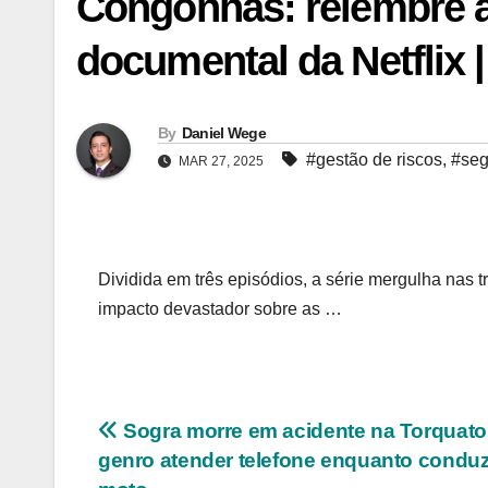
Congonhas: relembre a 
documental da Netflix 
By
Daniel Wege
#gestão de riscos
,
#seg
MAR 27, 2025
Dividida em três episódios, a série mergulha nas
impacto devastador sobre as …
Navegação
Sogra morre em acidente na Torquato
genro atender telefone enquanto conduz
de