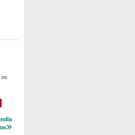
e no
ândia
tos