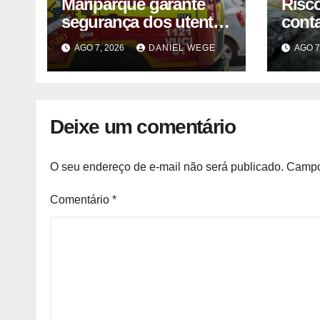
Mariparque garante
Risc
segurança dos utentes
cont
após acidente –
liste
AGO 7, 2026
DANIEL WEGE
AGO 7
Observador
venda
fábri
Norte
Deixe um comentário
O seu endereço de e-mail não será publicado.
Campo
Comentário
*