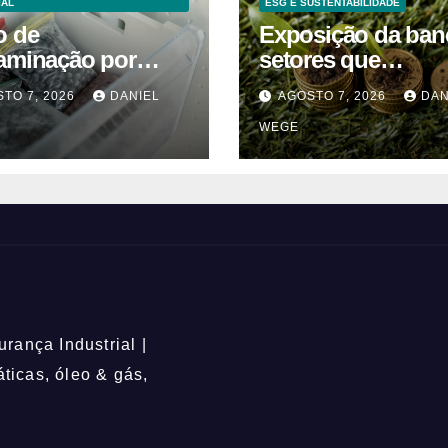
IAL
ESG E SUSTENTABILIDADE
o de
Exposição da ban
aminação por
setores que
ria suspende
contribuem para a
TO 7, 2026
DANIEL
AGOSTO 7, 2026
DAN
a de mirtilos em
alterações climáti
WEGE
icas da América do
mantém-se nos 6
 – Mix Vale
rança Industrial |
icas, óleo & gás,