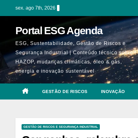
Skip
sex. ago 7th, 2026
to
content
Portal ESG Agenda
ESG, Sustentabilidade, Gestão de Riscos e
Segurança Industrial | Conteúdo técnico sobre
HAZOP, mudanças climáticas, óleo & gás,
energia e inovação sustentável
GESTÃO DE RISCOS
INOVAÇÃO
GESTÃO DE RISCOS E SEGURANÇA INDUSTRIAL