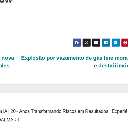
aérea”.
r nova
Explosão por vazamento de gás fere mor
oles
e destrói imó
 IA | 20+ Anos Transformando Riscos em Resultados | Experiê
 WALMART