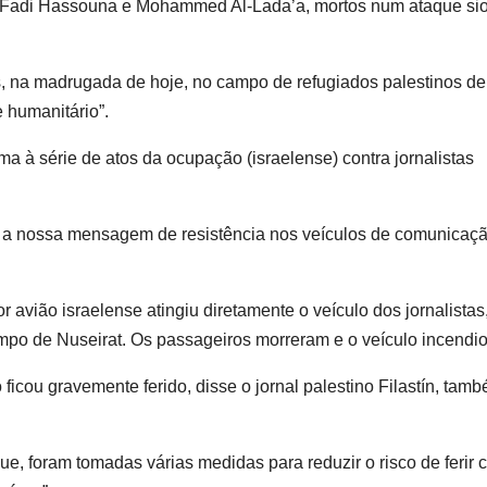
, Fadi Hassouna e Mohammed Al-Lada’a, mortos num ataque sio
os, na madrugada de hoje, no campo de refugiados palestinos de
 humanitário”.
oma à série de atos da ocupação (israelense) contra jornalistas
a nossa mensagem de resistência nos veículos de comunicaçã
avião israelense atingiu diretamente o veículo dos jornalistas
mpo de Nuseirat. Os passageiros morreram e o veículo incendio
icou gravemente ferido, disse o jornal palestino Filastín, tam
e, foram tomadas várias medidas para reduzir o risco de ferir ci