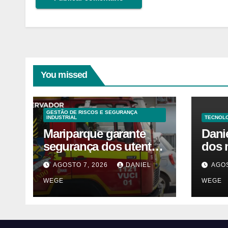
You missed
GESTÃO DE RISCOS E SEGURANÇA
INDUSTRIAL
TECNOLO
Mariparque garante
Dani
segurança dos utentes
dos 
após acidente –
visio
AGOSTO 7, 2026
DANIEL
AGOS
Observador
fale
WEGE
WEGE
Sinc