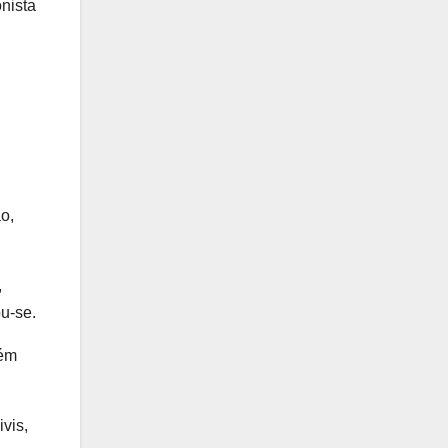
nista
o,
,
u-se.
bém
vis,