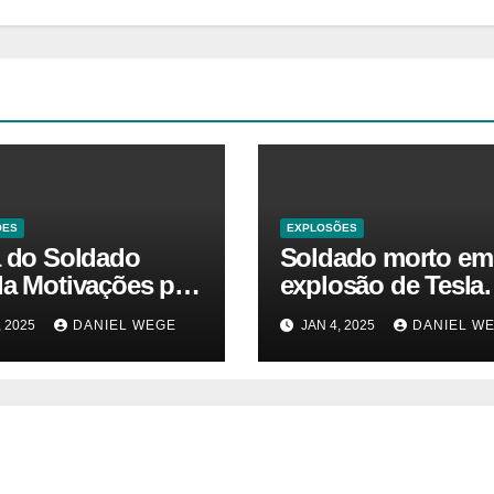
ÕES
EXPLOSÕES
a do Soldado
Soldado morto em
la Motivações por
explosão de Tesla
 da Explosão do
sofria de estresse 
, 2025
DANIEL WEGE
JAN 4, 2025
DANIEL W
rtruck em Las
traumático e temia
 – Gazeta Brasil
‘colapso’ dos EUA