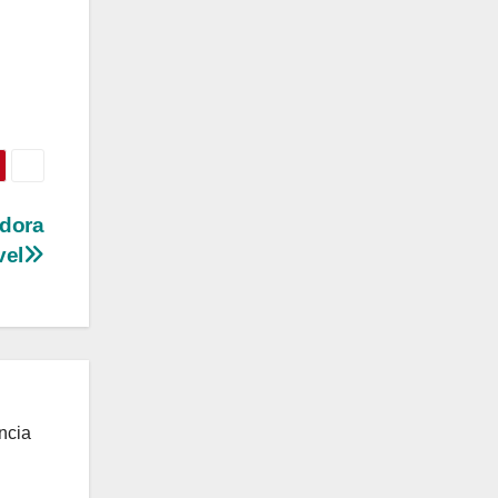
adora
vel
ncia