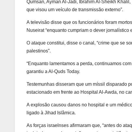
Qumsan, Ayman Al-Jadi, Ibrahim Al-Sheikh Khalil
que visou um veículo de transmissão externo”.
A televisão disse que os funcionários foram mort
Nuseirat “enquanto cumpriam o dever jornalístico e
O ataque constitui, disse o canal, “crime que se s
palestinos”.
“Enquanto lamentamos a perda, continuamos com 
garantiu a Al-Quds Today.
Testemunhas disseram que um míssil disparado por 
estacionado em frente ao Hospital Al-Awda, no ca
A explosão causou danos no hospital e um médico f
ligado à Jihad Islâmica.
As forças israelnses afirmaram que, “antes do ataqu