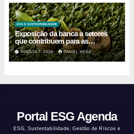
ESG E SUSTENTABILIDADE
Exposição da banca a setores
que contribuem para as
alterações climáticas mantém-se
AGOSTO 7, 2026
DANIEL WEGE
nos 62%
Portal ESG Agenda
ESG, Sustentabilidade, Gestão de Riscos e