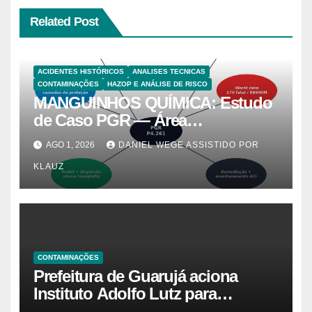
Related Post
ACIDENTES HISTÓRICOS
ANALISES TECNICAS
CONTAMINAÇÕES
HAZOP E ANÁLISE DE RISCO
MANGUINHOS QUÍMICA: Estudo
de Caso PGR — Área
Contaminada Prioridade A em
AGO 1, 2026
DANIEL WEGE ASSISTIDO POR
Campinas (CETESB P4.261)
KLAUZ
CONTAMINAÇÕES
Prefeitura de Guarujá aciona
Instituto Adolfo Lutz para
identificar causas da virose em