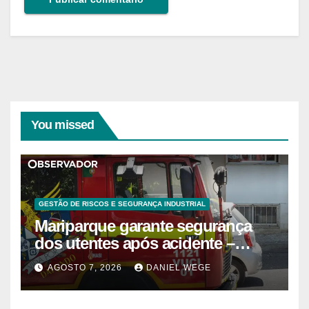
You missed
GESTÃO DE RISCOS E SEGURANÇA INDUSTRIAL
Mariparque garante segurança
dos utentes após acidente –
Observador
AGOSTO 7, 2026
DANIEL WEGE