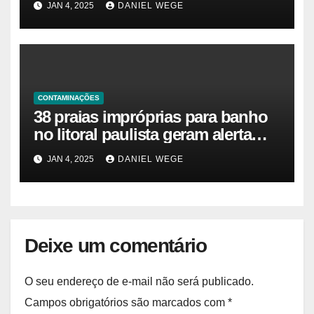
JAN 4, 2025
DANIEL WEGE
moradores e turistas – Notícias
das Praias
CONTAMINAÇÕES
38 praias impróprias para banho
no litoral paulista geram alerta
ambiental e de saúde pública
JAN 4, 2025
DANIEL WEGE
Deixe um comentário
O seu endereço de e-mail não será publicado.
Campos obrigatórios são marcados com
*