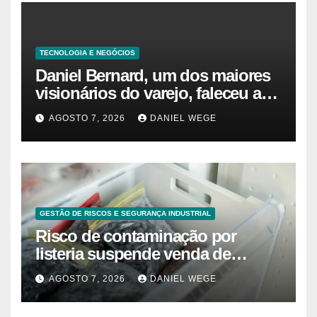
TECNOLOGIA E NEGÓCIOS
Daniel Bernard, um dos maiores
visionários do varejo, faleceu aos
80 anos – Sincovaga Notícias
AGOSTO 7, 2026
DANIEL WEGE
GESTÃO DE RISCOS E SEGURANÇA INDUSTRIAL
Risco de contaminação por
listeria suspende venda de
mirtilos em fábricas da América
AGOSTO 7, 2026
DANIEL WEGE
do Norte – Mix Vale