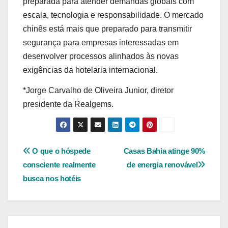
preparada para atender demandas globais com
escala, tecnologia e responsabilidade. O mercado
chinês está mais que preparado para transmitir
segurança para empresas interessadas em
desenvolver processos alinhados às novas
exigências da hotelaria internacional.
*Jorge Carvalho de Oliveira Junior, diretor
presidente da Realgems.
Navegação
O que o hóspede
Casas Bahia atinge 90%
consciente realmente
de energia renovável
de
busca nos hotéis
Post