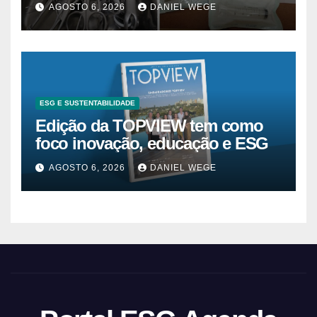
superam 2025
AGOSTO 6, 2026
DANIEL WEGE
ESG E SUSTENTABILIDADE
Edição da TOPVIEW tem como
foco inovação, educação e ESG
AGOSTO 6, 2026
DANIEL WEGE