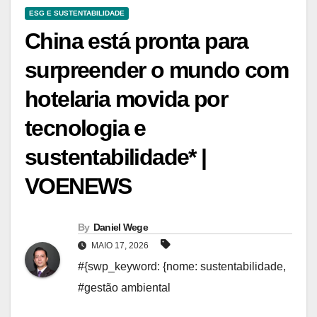
ESG E SUSTENTABILIDADE
China está pronta para
surpreender o mundo com
hotelaria movida por
tecnologia e
sustentabilidade* |
VOENEWS
By
Daniel Wege
MAIO 17, 2026
#{swp_keyword: {nome: sustentabilidade
,
#gestão ambiental