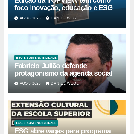
Edição da TOPVIEW tem como
foco inovação, educação e ESG
AGO 6, 2026
DANIEL WEGE
ESG E SUSTENTABILIDADE
Fabrício Julião defende
protagonismo da agenda social
AGO 5, 2026
DANIEL WEGE
ESG E SUSTENTABILIDADE
ESG abre vagas para programa