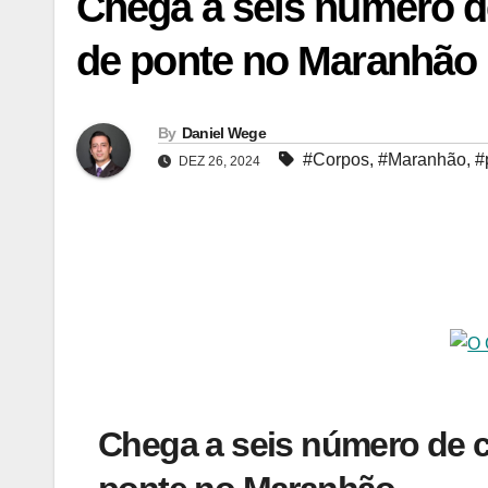
Chega a seis número d
de ponte no Maranhão
By
Daniel Wege
#Corpos
,
#Maranhão
,
#
DEZ 26, 2024
Chega a seis número de 