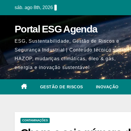
Skip
sáb. ago 8th, 2026
to
content
Portal ESG Agenda
ESG, Sustentabilidade, Gestão de Riscos e
Segurança Industrial | Conteúdo técnico sobre
HAZOP, mudanças climáticas, óleo & gás,
energia e inovação sustentável
GESTÃO DE RISCOS
INOVAÇÃO
CONTAMINAÇÕES