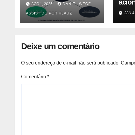
Caso PGR — Área
acion
AGO 1, 2026
DANIEL WEGE
Contaminada
Lutz 
JAN 4
ASSISTIDO POR KLAUZ
Prioridade A em
caus
Campinas (CETESB
morad
P4.261)
Notíc
Deixe um comentário
O seu endereço de e-mail não será publicado.
Campo
Comentário
*