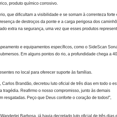
rico, produto químico corrosivo.
io, que dificultam a visibilidade e se somam à correnteza forte 
 presença de destroços da ponte e a carga perigosa dos caminh
uidado extra na segurança, uma vez que esses produtos represe
apeamento e equipamentos específicos, como o SideScan Sona
 submersos. Em alguns pontos do rio, a profundidade chega a 4
sentes no local para oferecer suporte às famílias.
 Carlos Brandão, decretou luto oficial de três dias em todo o es
sa tragédia. Reafirmo o nosso compromisso, junto às demais
am resgatadas. Peço que Deus conforte o coração de todos!”,
Wanderlei Barbosa, já havia decretado luto oficial de três dias