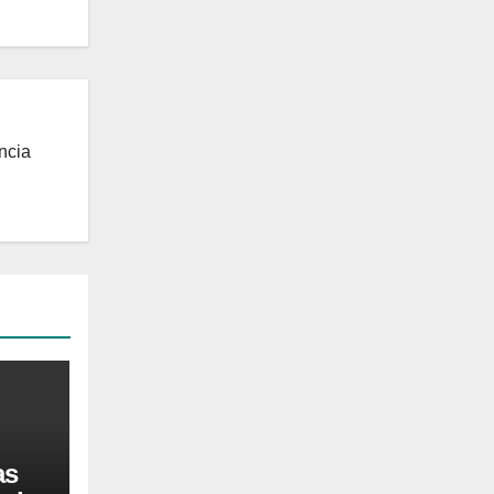
ncia
as