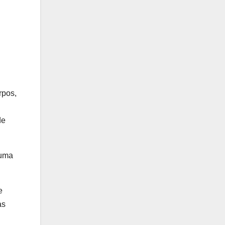
rpos,
de
 uma
e
as