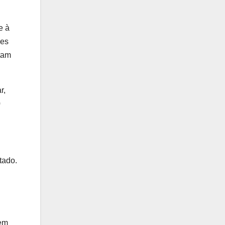
e à
ões
ntam
r,
0
tado.
 em