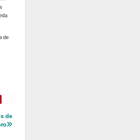
a
ueda
a de
os de
ro