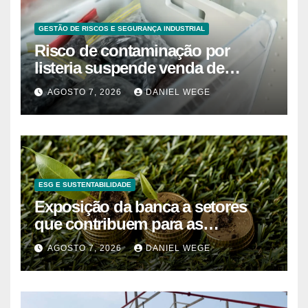
GESTÃO DE RISCOS E SEGURANÇA INDUSTRIAL
Risco de contaminação por
listeria suspende venda de
mirtilos em fábricas da América
AGOSTO 7, 2026
DANIEL WEGE
do Norte – Mix Vale
ESG E SUSTENTABILIDADE
Exposição da banca a setores
que contribuem para as
alterações climáticas mantém-se
AGOSTO 7, 2026
DANIEL WEGE
nos 62%