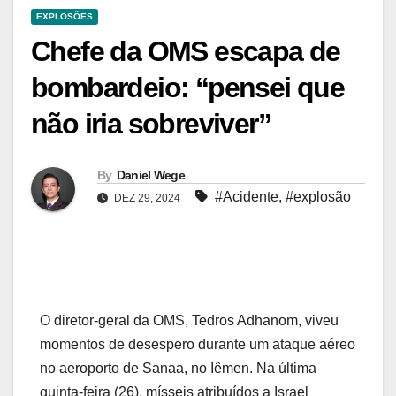
EXPLOSÕES
Chefe da OMS escapa de
bombardeio: “pensei que
não iria sobreviver”
By
Daniel Wege
#Acidente
,
#explosão
DEZ 29, 2024
O diretor-geral da OMS, Tedros Adhanom, viveu
momentos de desespero durante um ataque aéreo
no aeroporto de Sanaa, no Iêmen. Na última
quinta-feira (26), mísseis atribuídos a Israel