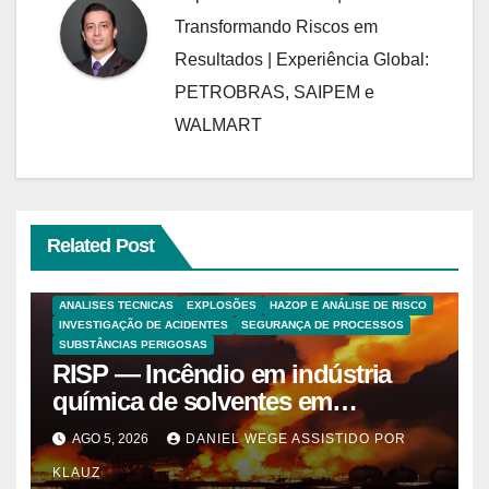
Transformando Riscos em
Resultados | Experiência Global:
PETROBRAS, SAIPEM e
WALMART
Related Post
ANALISES TECNICAS
EXPLOSÕES
HAZOP E ANÁLISE DE RISCO
INVESTIGAÇÃO DE ACIDENTES
SEGURANÇA DE PROCESSOS
SUBSTÂNCIAS PERIGOSAS
RISP — Incêndio em indústria
química de solventes em
Itaquaquecetuba/SP
AGO 5, 2026
DANIEL WEGE ASSISTIDO POR
(UNIQUIMA/Quema)
KLAUZ