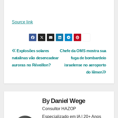
Source link
Navegação
Explosões solares
Chefe da OMS mostra sua
natalinas vão desencadear
fuga de bombardeio
de
auroras no Réveillon?
israelense no aeroporto
Post
do Iêmen
By
Daniel Wege
Consultor HAZOP
Especializado em IA | 20+ Anos