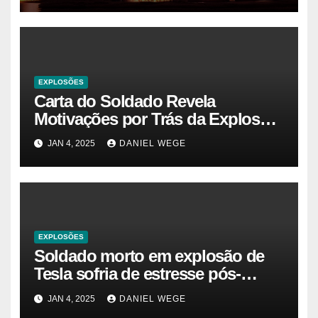
EXPLOSÕES
Carta do Soldado Revela
Motivações por Trás da Explosão
do Cybertruck em Las Vegas –
JAN 4, 2025
DANIEL WEGE
Gazeta Brasil
EXPLOSÕES
Soldado morto em explosão de
Tesla sofria de estresse pós-
traumático e temia ‘colapso’ dos
JAN 4, 2025
DANIEL WEGE
EUA