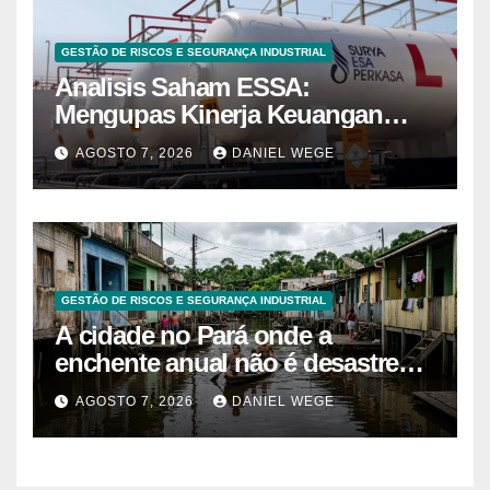
GESTÃO DE RISCOS E SEGURANÇA INDUSTRIAL
Analisis Saham ESSA:
Mengupas Kinerja Keuangan
ESSA Semester I 2026
AGOSTO 7, 2026
DANIEL WEGE
GESTÃO DE RISCOS E SEGURANÇA INDUSTRIAL
A cidade no Pará onde a
enchente anual não é desastre
mas calendário, as casas são
AGOSTO 7, 2026
DANIEL WEGE
projetadas com o primeiro andar
descartável, o comércio sobe as
prateleiras 1,5 metro toda vez que