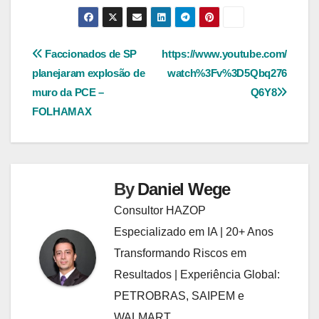
Navegação
Faccionados de SP
https://www.youtube.com/
planejaram explosão de
watch%3Fv%3D5Qbq276
de
muro da PCE –
Q6Y8
Post
FOLHAMAX
By
Daniel Wege
Consultor HAZOP
Especializado em IA | 20+ Anos
Transformando Riscos em
Resultados | Experiência Global:
PETROBRAS, SAIPEM e
WALMART