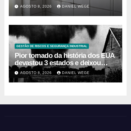
caseros efectivos
AGOSTO 8, 2026
DANIEL WEGE
GESTÃO DE RISCOS E SEGURANÇA INDUSTRIAL
Pior tornado da história dos EUA
devastou 3 estados e deixou
centenas de mortos
AGOSTO 8, 2026
DANIEL WEGE