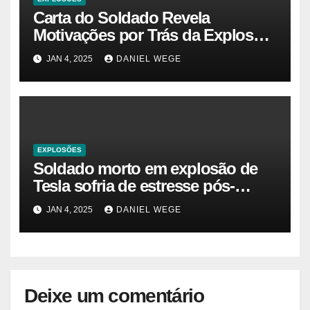
Carta do Soldado Revela
Motivações por Trás da Explosão
do Cybertruck em Las Vegas –
JAN 4, 2025
DANIEL WEGE
Gazeta Brasil
EXPLOSÕES
Soldado morto em explosão de
Tesla sofria de estresse pós-
traumático e temia ‘colapso’ dos
JAN 4, 2025
DANIEL WEGE
EUA
Deixe um comentário