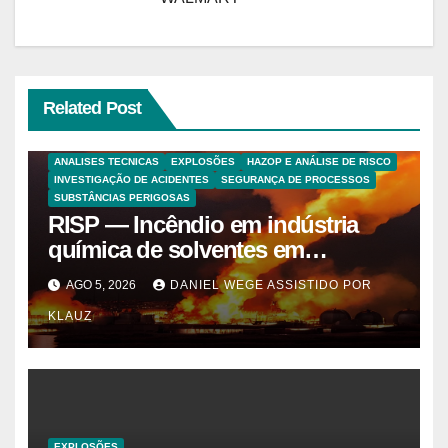
Related Post
ANALISES TECNICAS
EXPLOSÕES
HAZOP E ANÁLISE DE RISCO
INVESTIGAÇÃO DE ACIDENTES
SEGURANÇA DE PROCESSOS
SUBSTÂNCIAS PERIGOSAS
RISP — Incêndio em indústria
química de solventes em
Itaquaquecetuba/SP
AGO 5, 2026
DANIEL WEGE ASSISTIDO POR
(UNIQUIMA/Quema)
KLAUZ
EXPLOSÕES