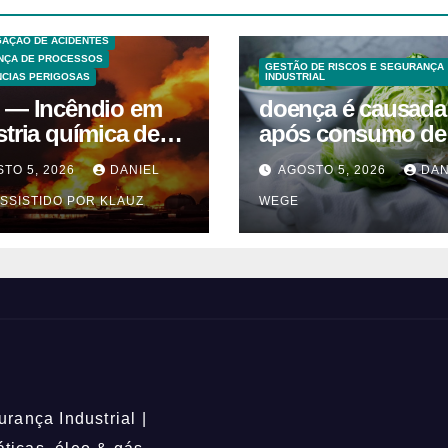
S TECNICAS
EXPLOSÕES
 ANÁLISE DE RISCO
GAÇÃO DE ACIDENTES
NÇA DE PROCESSOS
GESTÃO DE RISCOS E SEGURANÇA
CIAS PERIGOSAS
INDUSTRIAL
 — Incêndio em
doença é causada
stria química de
após consumo de
entes em
alface contamina
TO 5, 2026
DANIEL
AGOSTO 5, 2026
DAN
uaquecetuba/SP
SSISTIDO POR KLAUZ
WEGE
QUIMA/Quema)
rança Industrial |