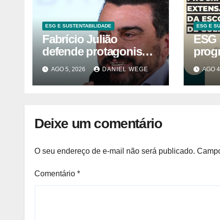
ESG E SUSTENTABILIDADE
ESG E S
Fabrício Julião
ESG 
defende protagonismo
prog
da agenda social
volta
AGO 5, 2026
DANIEL WEGE
AGO 4
estud
Deixe um comentário
O seu endereço de e-mail não será publicado.
Campo
Comentário
*