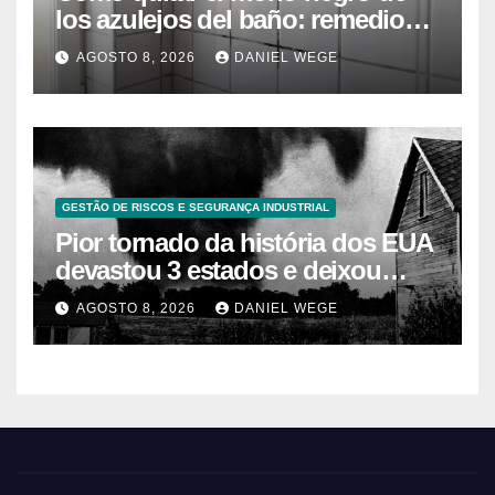
los azulejos del baño: remedios
caseros efectivos
AGOSTO 8, 2026
DANIEL WEGE
GESTÃO DE RISCOS E SEGURANÇA INDUSTRIAL
Pior tornado da história dos EUA
devastou 3 estados e deixou
centenas de mortos
AGOSTO 8, 2026
DANIEL WEGE