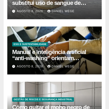
substitui uso de sangue de
caranguejo-ferradura em testes
AGOSTO 8, 2026
DANIEL WEGE
farmacêuticos
ESG E SUSTENTABILIDADE
Manual e inteligência artificial
“anti-washing” orientam
empresas
AGOSTO 8, 2026
DANIEL WEGE
GESTÃO DE RISCOS E SEGURANÇA INDUSTRIAL
Cómo quitar el moho negro de