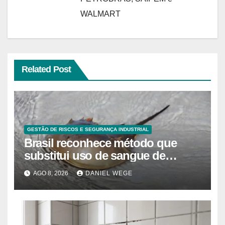
WALMART
Related Post
GESTÃO DE RISCOS E SEGURANÇA INDUSTRIAL
Brasil reconhece método que
substitui uso de sangue de
caranguejo-ferradura em testes
AGO 8, 2026
DANIEL WEGE
farmacêuticos