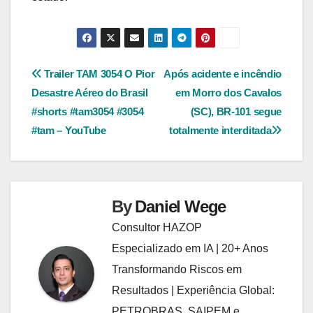
Navegação
Trailer TAM 3054 O Pior
Após acidente e incêndio
Desastre Aéreo do Brasil
em Morro dos Cavalos
de
#shorts #tam3054 #3054
(SC), BR-101 segue
Post
#tam – YouTube
totalmente interditada
By
Daniel Wege
Consultor HAZOP
Especializado em IA | 20+ Anos
Transformando Riscos em
Resultados | Experiência Global:
PETROBRAS, SAIPEM e