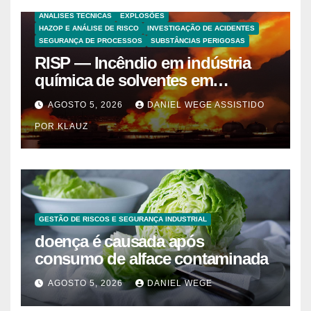
ANALISES TECNICAS
EXPLOSÕES
HAZOP E ANÁLISE DE RISCO
INVESTIGAÇÃO DE ACIDENTES
SEGURANÇA DE PROCESSOS
SUBSTÂNCIAS PERIGOSAS
RISP — Incêndio em indústria
química de solventes em
Itaquaquecetuba/SP
AGOSTO 5, 2026
DANIEL WEGE ASSISTIDO
(UNIQUIMA/Quema)
POR KLAUZ
GESTÃO DE RISCOS E SEGURANÇA INDUSTRIAL
doença é causada após
consumo de alface contaminada
AGOSTO 5, 2026
DANIEL WEGE