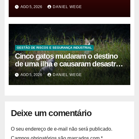
após vazamento em Manaus
AGO 5, 2026
DANIEL WEGE
GESTÃO DE RISCOS E SEGURANÇA INDUSTRIAL
Cinco gatos mudaram o destino
de uma ilha e causaram desastre
ambiental de R$ 127 milhões
AGO 5, 2026
DANIEL WEGE
Deixe um comentário
O seu endereço de e-mail não será publicado.
Campos obrigatórios são marcados com
*