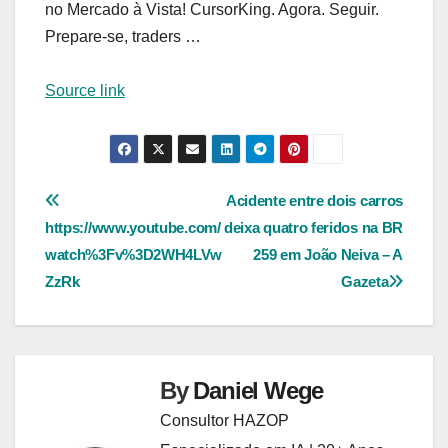
no Mercado à Vista! CursorKing. Agora. Seguir.
Prepare-se, traders …
Source link
Navegação
Acidente entre dois carros
https://www.youtube.com/
deixa quatro feridos na BR
de
watch%3Fv%3D2WH4LVw
259 em João Neiva – A
Post
ZzRk
Gazeta
By
Daniel Wege
Consultor HAZOP