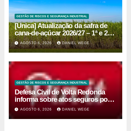
GESTÃO DE RISCOS E SEGURANÇA INDUSTRIAL
[Unica] Atualização da safra de
cana-de-açúcar 2026/27 – 1ª e 2ª
quinzenas de junho
AGOSTO 6, 2026
DANIEL WEGE
GESTÃO DE RISCOS E SEGURANÇA INDUSTRIAL
Defesa Civil de Volta Redonda
informa sobre atos seguros por
conta de efeitos meteorológicos
AGOSTO 6, 2026
DANIEL WEGE
previstos até domingo (9)