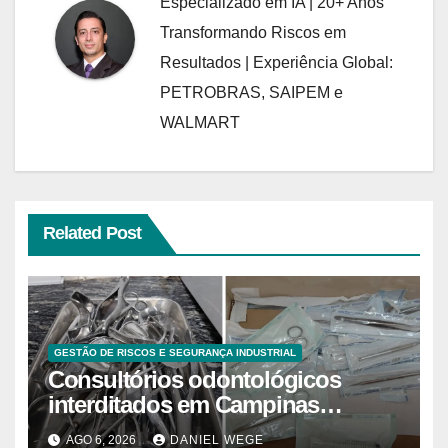
Especializado em IA | 20+ Anos
Transformando Riscos em
Resultados | Experiência Global:
PETROBRAS, SAIPEM e
WALMART
Related Post
GESTÃO DE RISCOS E SEGURANÇA INDUSTRIAL
Consultórios odontológicos
interditados em Campinas
superam 2025
AGO 6, 2026
DANIEL WEGE