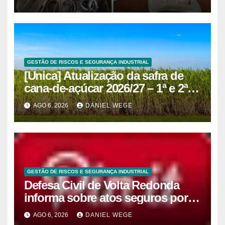
GESTÃO DE RISCOS E SEGURANÇA INDUSTRIAL
[Unica] Atualização da safra de
cana-de-açúcar 2026/27 – 1ª e 2ª
quinzenas de junho
AGO 6, 2026
DANIEL WEGE
GESTÃO DE RISCOS E SEGURANÇA INDUSTRIAL
Defesa Civil de Volta Redonda
informa sobre atos seguros por
conta de efeitos meteorológicos
AGO 6, 2026
DANIEL WEGE
previstos até domingo (9)