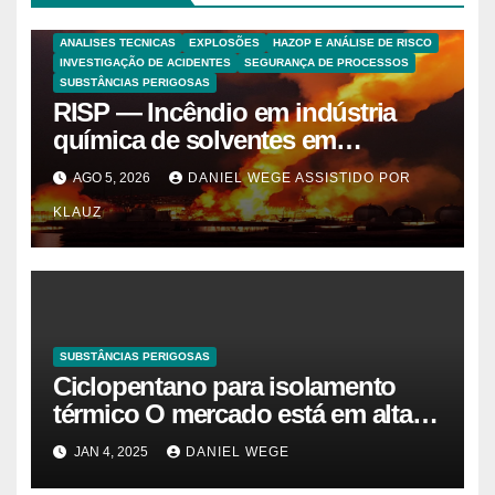
ANALISES TECNICAS
EXPLOSÕES
HAZOP E ANÁLISE DE RISCO
INVESTIGAÇÃO DE ACIDENTES
SEGURANÇA DE PROCESSOS
SUBSTÂNCIAS PERIGOSAS
RISP — Incêndio em indústria
química de solventes em
Itaquaquecetuba/SP
AGO 5, 2026
DANIEL WEGE ASSISTIDO POR
(UNIQUIMA/Quema)
KLAUZ
SUBSTÂNCIAS PERIGOSAS
Ciclopentano para isolamento
térmico O mercado está em alta
agora. Vamos entender o
JAN 4, 2025
DANIEL WEGE
tamanho do mercado, a