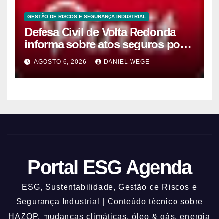
GESTÃO DE RISCOS E SEGURANÇA INDUSTRIAL
Defesa Civil de Volta Redonda
informa sobre atos seguros por
conta de efeitos meteorológicos
AGOSTO 6, 2026
DANIEL WEGE
previstos até domingo (9)
Portal ESG Agenda
ESG, Sustentabilidade, Gestão de Riscos e
Segurança Industrial | Conteúdo técnico sobre
HAZOP, mudanças climáticas, óleo & gás, energia