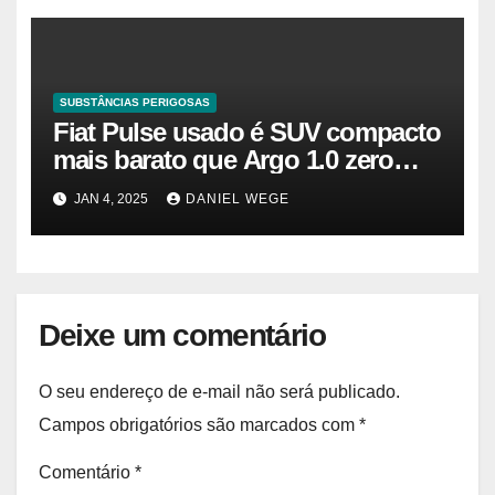
participação e a previsão até 2032
– Cambada de Críticos
SUBSTÂNCIAS PERIGOSAS
Fiat Pulse usado é SUV compacto
mais barato que Argo 1.0 zero
quilômetro
JAN 4, 2025
DANIEL WEGE
Deixe um comentário
O seu endereço de e-mail não será publicado.
Campos obrigatórios são marcados com
*
Comentário
*