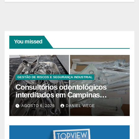
You missed
GESTÃO DE RISCOS E SEGURANÇA INDUSTRIAL
Consultórios odontológicos
interditados em Campinas
superam 2025
AGOSTO 6, 2026
DANIEL WEGE