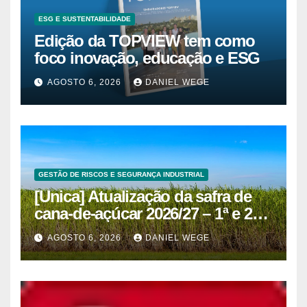
ESG E SUSTENTABILIDADE
Edição da TOPVIEW tem como
foco inovação, educação e ESG
AGOSTO 6, 2026
DANIEL WEGE
GESTÃO DE RISCOS E SEGURANÇA INDUSTRIAL
[Unica] Atualização da safra de
cana-de-açúcar 2026/27 – 1ª e 2ª
quinzenas de junho
AGOSTO 6, 2026
DANIEL WEGE