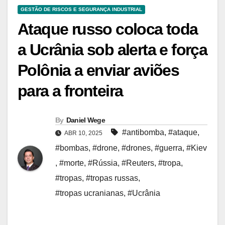
GESTÃO DE RISCOS E SEGURANÇA INDUSTRIAL
Ataque russo coloca toda
a Ucrânia sob alerta e força
Polônia a enviar aviões
para a fronteira
By
Daniel Wege
#antibomba
,
#ataque
,
ABR 10, 2025
#bombas
,
#drone
,
#drones
,
#guerra
,
#Kiev
,
#morte
,
#Rússia
,
#Reuters
,
#tropa
,
#tropas
,
#tropas russas
,
#tropas ucranianas
,
#Ucrânia