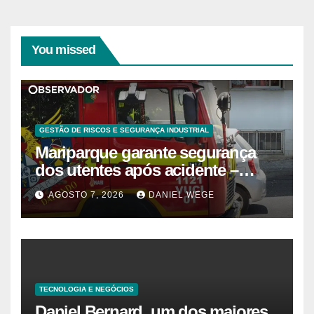
You missed
GESTÃO DE RISCOS E SEGURANÇA INDUSTRIAL
Mariparque garante segurança
dos utentes após acidente –
Observador
AGOSTO 7, 2026
DANIEL WEGE
TECNOLOGIA E NEGÓCIOS
Daniel Bernard, um dos maiores