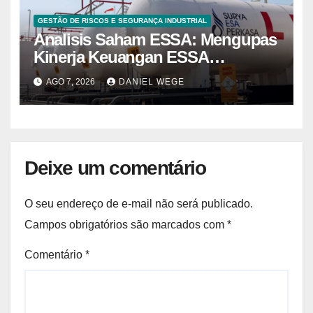
GESTÃO DE RISCOS E SEGURANÇA INDUSTRIAL
Analisis Saham ESSA: Mengupas
Kinerja Keuangan ESSA
Semester I 2026
AGO 7, 2026
DANIEL WEGE
Deixe um comentário
O seu endereço de e-mail não será publicado.
Campos obrigatórios são marcados com
*
Comentário
*