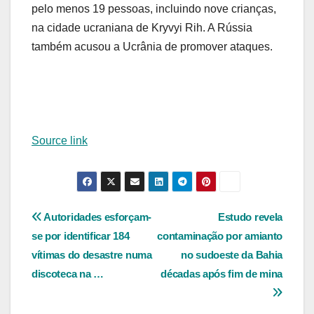
pelo menos 19 pessoas, incluindo nove crianças,
na cidade ucraniana de Kryvyi Rih. A Rússia
também acusou a Ucrânia de promover ataques.
Source link
Navegação
Autoridades esforçam-
Estudo revela
se por identificar 184
contaminação por amianto
de
vítimas do desastre numa
no sudoeste da Bahia
Post
discoteca na …
décadas após fim de mina