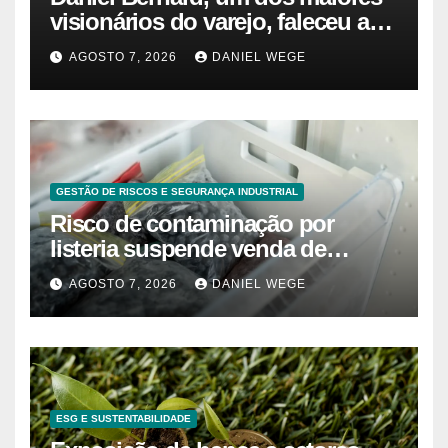
visionários do varejo, faleceu aos
80 anos – Sincovaga Notícias
AGOSTO 7, 2026
DANIEL WEGE
GESTÃO DE RISCOS E SEGURANÇA INDUSTRIAL
Risco de contaminação por
listeria suspende venda de
mirtilos em fábricas da América
AGOSTO 7, 2026
DANIEL WEGE
do Norte – Mix Vale
ESG E SUSTENTABILIDADE