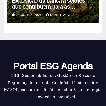
Exposição da banca a setores
que contribuem para as
alterações climáticas mantém-se
AGOSTO 7, 2026
DANIEL WEGE
nos 62%
Portal ESG Agenda
ESG, Sustentabilidade, Gestão de Riscos e
Segurança Industrial | Conteúdo técnico sobre
HAZOP, mudanças climáticas, óleo & gás, energia
e inovação sustentável