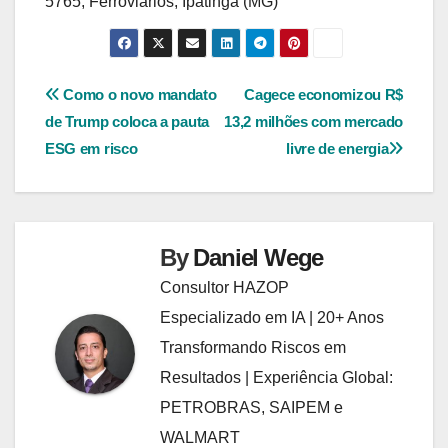
5765, Ferroviários, Ipatinga (MG)
Navegação
Como o novo mandato
Cagece economizou R$
de Trump coloca a pauta
13,2 milhões com mercado
de
ESG em risco
livre de energia
Post
By
Daniel Wege
Consultor HAZOP
Especializado em IA | 20+ Anos
Transformando Riscos em
Resultados | Experiência Global:
PETROBRAS, SAIPEM e
WALMART