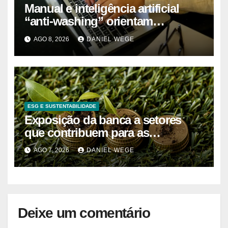
Manual e inteligência artificial
“anti-washing” orientam
empresas
AGO 8, 2026
DANIEL WEGE
ESG E SUSTENTABILIDADE
Exposição da banca a setores
que contribuem para as
alterações climáticas mantém-se
AGO 7, 2026
DANIEL WEGE
nos 62%
Deixe um comentário