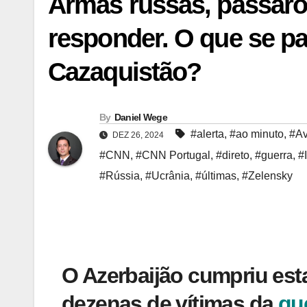
Armas russas, pássaro
responder. O que se p
Cazaquistão?
By
Daniel Wege
#alerta
,
#ao minuto
,
#Av
DEZ 26, 2024
#CNN
,
#CNN Portugal
,
#direto
,
#guerra
,
#
#Rússia
,
#Ucrânia
,
#últimas
,
#Zelensky
O Azerbaijão cumpriu esta
dezenas de vítimas da
qu