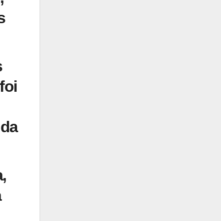
s
s
foi
 da
,
a