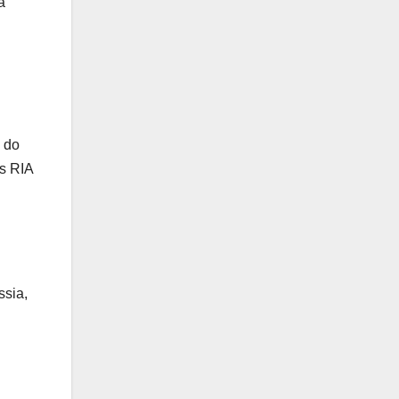
a
a do
os RIA
ssia,