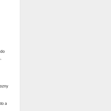
 do
,
rozny
to a