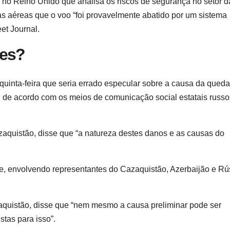
no Reino Unido que analisa os riscos de segurança no setor d
s aéreas que o voo “foi provavelmente abatido por um sistema
et Journal.
des?
 quinta-feira que seria errado especular sobre a causa da qued
o, de acordo com os meios de comunicação social estatais russ
quistão, disse que “a natureza destes danos e as causas do
te, envolvendo representantes do Cazaquistão, Azerbaijão e Rú
aquistão, disse que “nem mesmo a causa preliminar pode ser
stas para isso”.