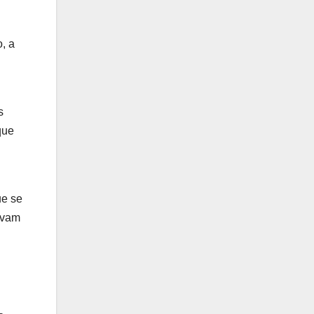
, a
s
que
ue se
avam