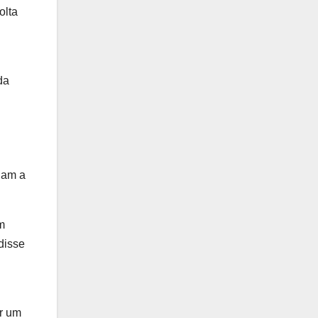
olta
da
ham a
m
disse
or um