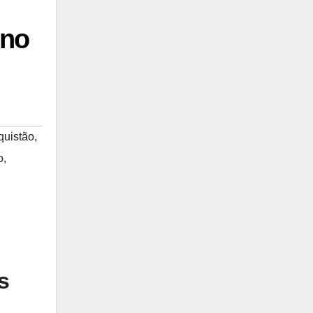
 no
uistão
,
o
,
s
,