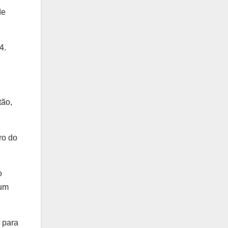
de
4.
tão,
ro do
o
hum
 para