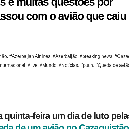
s e muitas questões por
assou com o avião que caiu
ião
,
#Azerbaijan Airlines
,
#Azerbaijão
,
#breaking news
,
#Cazaq
Internacional
,
#live
,
#Mundo
,
#Notícias
,
#putin
,
#Queda de aviã
 quinta-feira um dia de luto pela
eda de um avião no Cazaquistão