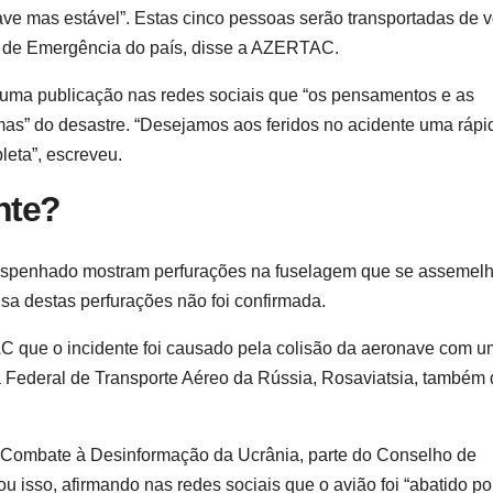
ave mas estável”. Estas cinco pessoas serão transportadas de v
es de Emergência do país, disse a AZERTAC.
numa publicação nas redes sociais que “os pensamentos e as
imas” do desastre. “Desejamos aos feridos no acidente uma rápi
eta”, escreveu.
nte?
 despenhado mostram perfurações na fuselagem que se assemel
usa destas perfurações não foi confirmada.
AC que o incidente foi causado pela colisão da aeronave com u
 Federal de Transporte Aéreo da Rússia, Rosaviatsia, também 
e Combate à Desinformação da Ucrânia, parte do Conselho de
 isso, afirmando nas redes sociais que o avião foi “abatido p