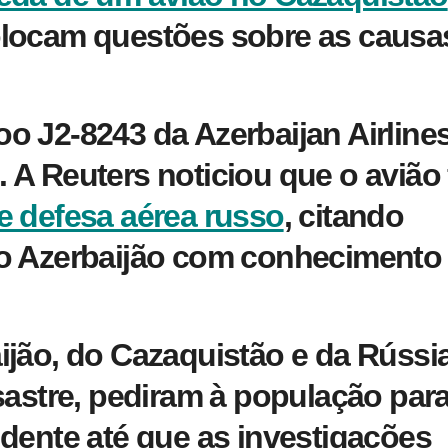
olocam questões sobre as causa
o J2-8243 da Azerbaijan Airline
A Reuters noticiou que o avião 
e defesa aérea russo
, citando
no Azerbaijão com conhecimento
ijão, do Cazaquistão e da Rússia
sastre, pediram à população par
idente até que as investigações