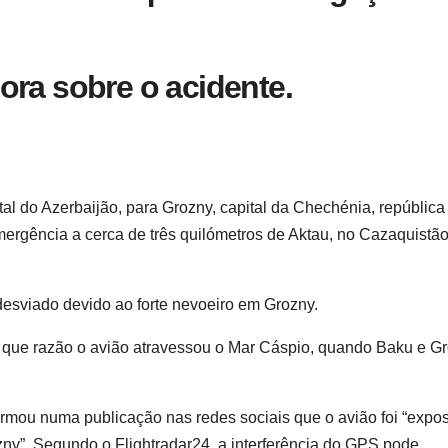
ora sobre o acidente.
tal do Azerbaijão, para Grozny, capital da Chechénia, república
mergência a cerca de três quilómetros de Aktau, no Cazaquistão
 desviado devido ao forte nevoeiro em Grozny.
 que razão o avião atravessou o Mar Cáspio, quando Baku e G
irmou numa publicação nas redes sociais que o avião foi “expos
ozny”. Segundo o Flightradar24, a interferência do GPS pode