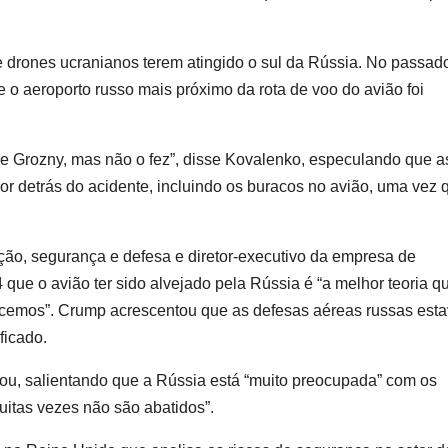
 drones ucranianos terem atingido o sul da Rússia. No passado
e o aeroporto russo mais próximo da rota de voo do avião foi
re Grozny, mas não o fez”, disse Kovalenko, especulando que a
por detrás do acidente, incluindo os buracos no avião, uma vez 
ção, segurança e defesa e diretor-executivo da empresa de
4 que o avião ter sido alvejado pela Rússia é “a melhor teoria q
ecemos”. Crump acrescentou que as defesas aéreas russas est
ficado.
nhou, salientando que a Rússia está “muito preocupada” com os
uitas vezes não são abatidos”.