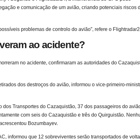
vegação e comunicação de um avião, criando potenciais riscos 
ssíveis problemas de controlo do avião”, refere o Flightradar2
veram ao acidente?
orreram no acidente, confirmaram as autoridades do Cazaquis
etirados dos destroços do avião, informou o vice-primeiro-minist
o dos Transportes do Cazaquistão, 37 dos passageiros do aviã
untamente com seis do Cazaquistão e três do Quirguistão. Nen
, acrescentou Bozumbayev.
AC, informou que 12 sobreviventes serão transportados de volta