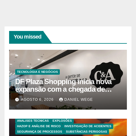
posts
You missed
TECNOLOGIA E NEGÓCIOS
DF Plaza Shopping inicia nova
expansão com a chegada de
grandes marcas e inauguração
AGOSTO 6, 2026
DANIEL WEGE
de espaço infantil – Dicas da
Capital
ANALISES TECNICAS
EXPLOSÕES
HAZOP E ANÁLISE DE RISCO
INVESTIGAÇÃO DE ACIDENTES
SEGURANÇA DE PROCESSOS
SUBSTÂNCIAS PERIGOSAS