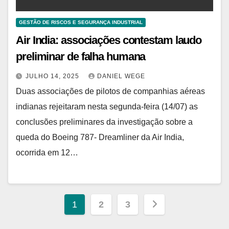
GESTÃO DE RISCOS E SEGURANÇA INDUSTRIAL
Air India: associações contestam laudo
preliminar de falha humana
JULHO 14, 2025
DANIEL WEGE
Duas associações de pilotos de companhias aéreas
indianas rejeitaram nesta segunda-feira (14/07) as
conclusões preliminares da investigação sobre a
queda do Boeing 787- Dreamliner da Air India,
ocorrida em 12…
Paginação
1
2
3
de