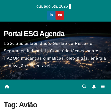
Skip
qui. ago 6th, 2026
to
content
Portal ESG Agenda
ESG, Sustentabilidade, Gestão de Riscos e
Segurança Industrial | Conteúdo técnico sobre
HAZOP, mudanças climáticas, óleo & gás, energia
e inovação sustentável
Tag:
Avião