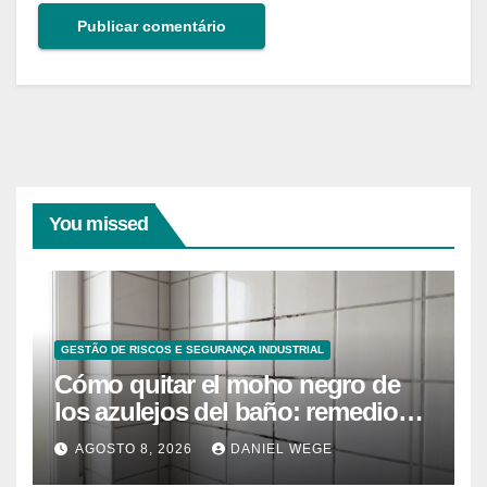
You missed
GESTÃO DE RISCOS E SEGURANÇA INDUSTRIAL
Cómo quitar el moho negro de
los azulejos del baño: remedios
caseros efectivos
AGOSTO 8, 2026
DANIEL WEGE