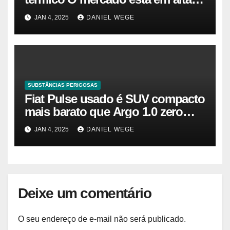
agora. Vamos entender o
JAN 4, 2025
DANIEL WEGE
tamanho do mercado, a
participação e a previsão até 2032
– Cambada de Críticos
SUBSTÂNCIAS PERIGOSAS
Fiat Pulse usado é SUV compacto
mais barato que Argo 1.0 zero
quilômetro
JAN 4, 2025
DANIEL WEGE
Deixe um comentário
O seu endereço de e-mail não será publicado.