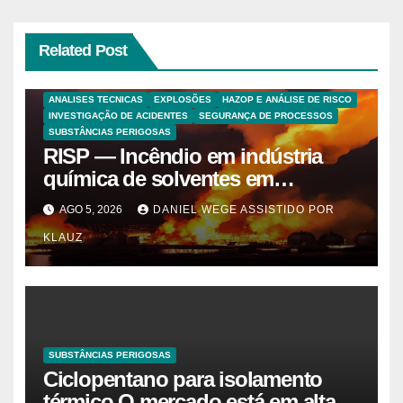
Related Post
ANALISES TECNICAS
EXPLOSÕES
HAZOP E ANÁLISE DE RISCO
INVESTIGAÇÃO DE ACIDENTES
SEGURANÇA DE PROCESSOS
SUBSTÂNCIAS PERIGOSAS
RISP — Incêndio em indústria
química de solventes em
Itaquaquecetuba/SP
AGO 5, 2026
DANIEL WEGE ASSISTIDO POR
(UNIQUIMA/Quema)
KLAUZ
SUBSTÂNCIAS PERIGOSAS
Ciclopentano para isolamento
térmico O mercado está em alta