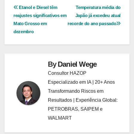
Navegação
Etanol e Diesel têm
Temperatura média do
reajustes significativos em
Japão já excedeu atual
de
Mato Grosso em
recorde do ano passado
Post
dezembro
By
Daniel Wege
Consultor HAZOP
Especializado em IA | 20+ Anos
Transformando Riscos em
Resultados | Experiência Global:
PETROBRAS, SAIPEM e
WALMART