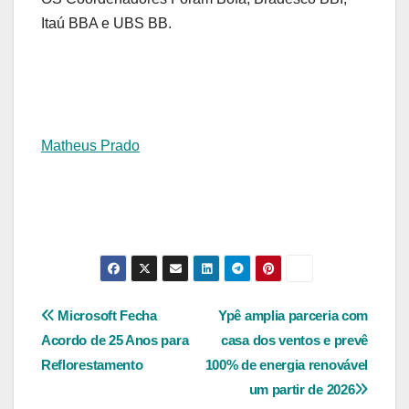
Itaú BBA e UBS BB.
Matheus Prado
Navegação
Microsoft Fecha
Ypê amplia parceria com
Acordo de 25 Anos para
casa dos ventos e prevê
de
Reflorestamento
100% de energia renovável
Post
um partir de 2026