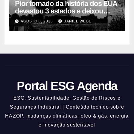
Pior tornado da história dos EUA
devastou 3 estados e deixou
centenas de mortos
AGOSTO 8, 2026
DANIEL WEGE
Portal ESG Agenda
ESG, Sustentabilidade, Gestão de Riscos e
Segurança Industrial | Conteúdo técnico sobre
HAZOP, mudanças climáticas, óleo & gás, energia
e inovação sustentável