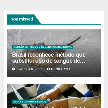
You missed
GESTÃO DE RISCOS E SEGURANÇA INDUSTRIAL
Brasil reconhece método que
substitui uso de sangue de
caranguejo-ferradura em testes
AGOSTO 8, 2026
DANIEL WEGE
farmacêuticos
ESG E SUSTENTABILIDADE