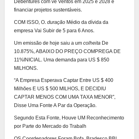
Debêntures com ve Ventos em 2025 e 2028 e
financiar projetos sustentáveis.
COM ISSO, O.
duração
Médio da dívida da
empresa Vai Subir de 5 para 6 Anos.
Um emissão de hoje saiu a um
colheita
De
10.875%, ABAIXO DO PREÇO COMPREGA DE
11%INICIAL. Uma demanda para US $ 850
MILHONS.
“A Empresa Esperava Captar Entre US $ 400
Milhões E US $ 500 MILHOS, E DECIDIU
CAPTAR MENOS COM UMA TAXA MENOR”,
Disse Uma Fonte A Par da Operação.
Segundo Esta Fonte, Houve UM Reconhecimento
por Parte do Mercado do Trabalh
OS Coordenadores Foram Bofa, Bradesco BBI,