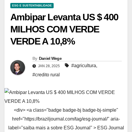
ESG E SUSTENTABILIDADE
Ambipar Levanta US $ 400
MILHOS COM VERDE
VERDE A 10,8%
By
Daniel Wege
#agricultura
,
JAN 28, 2025
#credito rural
<div> <a class="badge badge-bj badge-bj-simple"
href="https://braziljournal.com/tag/esg-journal/" aria-
label="saiba mais a sobre ESG Journal" > ESG Journal