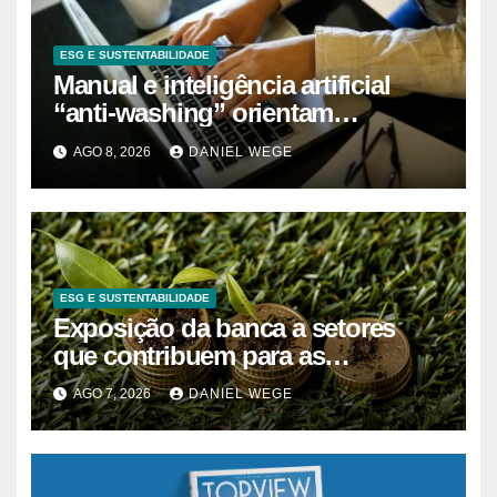
ESG E SUSTENTABILIDADE
Manual e inteligência artificial
“anti-washing” orientam
empresas
AGO 8, 2026
DANIEL WEGE
ESG E SUSTENTABILIDADE
Exposição da banca a setores
que contribuem para as
alterações climáticas mantém-se
AGO 7, 2026
DANIEL WEGE
nos 62%