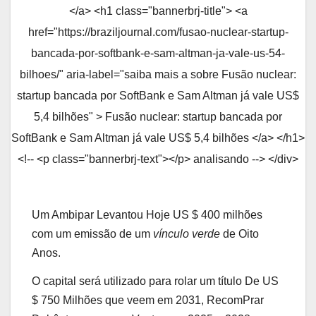
</a> <h1 class="bannerbrj-title"> <a
href="https://braziljournal.com/fusao-nuclear-startup-
bancada-por-softbank-e-sam-altman-ja-vale-us-54-
bilhoes/" aria-label="saiba mais a sobre Fusão nuclear:
startup bancada por SoftBank e Sam Altman já vale US$
5,4 bilhões" > Fusão nuclear: startup bancada por
SoftBank e Sam Altman já vale US$ 5,4 bilhões </a> </h1>
<!-- <p class="bannerbrj-text"></p> analisando --> </div>
Um Ambipar Levantou Hoje US $ 400 milhões
com um emissão de um
vínculo verde
de Oito
Anos.
O capital será utilizado para rolar um título
De US
$ 750 Milhões que veem em 2031, RecomPrar