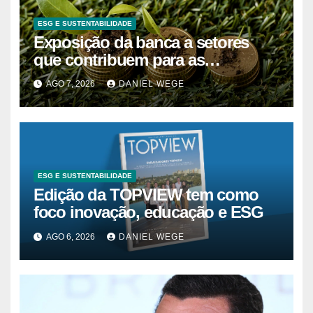
ESG E SUSTENTABILIDADE
Exposição da banca a setores
que contribuem para as
alterações climáticas mantém-se
AGO 7, 2026
DANIEL WEGE
nos 62%
ESG E SUSTENTABILIDADE
Edição da TOPVIEW tem como
foco inovação, educação e ESG
AGO 6, 2026
DANIEL WEGE