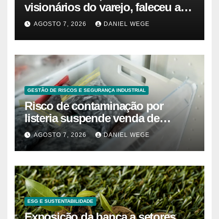
visionários do varejo, faleceu aos
80 anos – Sincovaga Notícias
AGOSTO 7, 2026
DANIEL WEGE
GESTÃO DE RISCOS E SEGURANÇA INDUSTRIAL
Risco de contaminação por
listeria suspende venda de
mirtilos em fábricas da América
AGOSTO 7, 2026
DANIEL WEGE
do Norte – Mix Vale
ESG E SUSTENTABILIDADE
Exposição da banca a setores