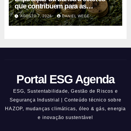
que contribuem para as
alterações climáticas mantém-se
AGOSTO 7, 2026
DANIEL WEGE
nos 62%
Portal ESG Agenda
ESG, Sustentabilidade, Gestão de Riscos e
Segurança Industrial | Conteúdo técnico sobre
HAZOP, mudanças climáticas, óleo & gás, energia
e inovação sustentável