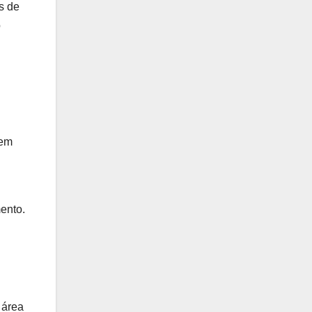
s de
o
 em
ento.
 área