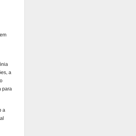
 em
ônia
es, a
so
a para
b a
al