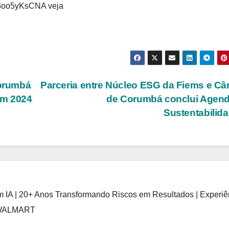
V3oo5yKsCNA veja
orumbá
Parceria entre Núcleo ESG da Fiems e C
em 2024
de Corumbá conclui Agend
Sustentabilid
 IA | 20+ Anos Transformando Riscos em Resultados | Experiê
 WALMART