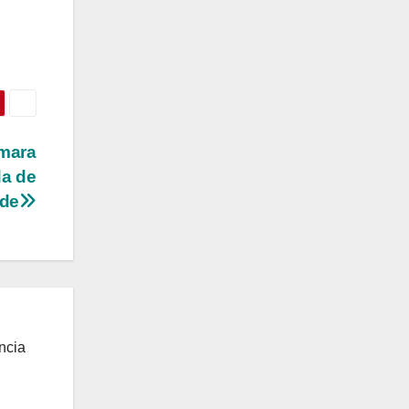
âmara
a de
ade
ncia