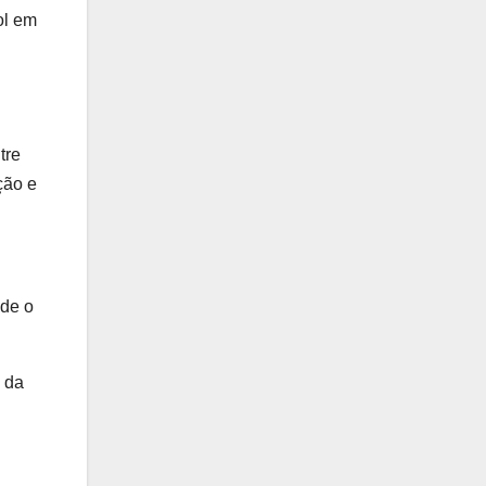
ol em
tre
ção e
nde o
 da