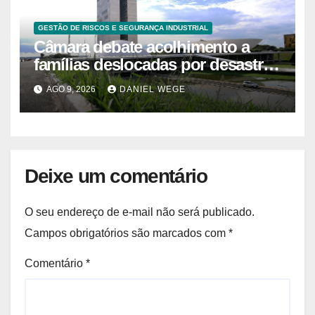
GESTÃO DE RISCOS E SEGURANÇA INDUSTRIAL
Câmara debate acolhimento a
famílias deslocadas por desastre
climático
AGO 9, 2026
DANIEL WEGE
Deixe um comentário
O seu endereço de e-mail não será publicado.
Campos obrigatórios são marcados com
*
Comentário
*