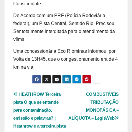
Conscientale.
De Acordo com um PRF (Polícia Rodoviária
federal), um Pista Central, Sentido Rio, Precisou
Ser totalmente interditada para o atendimento da
víima.
Uma concessionária Eco Riominas Informou, por
Volta de 13H45, que o congestionamento era de 4
km na via.
Navegação
HEATHROW Terceira
COMBUSTÍVEIS
pista O que se entende
TRIBUTAÇÃO
de
para contaminação,
MONOFÁSICA –
Post
emissão e palavras? |
ALÍQUOTA – LegisWeb
Heathrow é a terceira pista