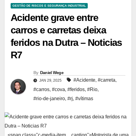
GESTÃO DE RISCOS E SEGURANÇA INDUSTRIAL
Acidente grave entre
carros e carretas deixa
feridos na Dutra – Noticias
R7
By
Daniel Wege
#Acidente
,
#carreta
,
JAN 29, 2025
#carros
,
#cova
,
#feridos
,
#Rio
,
#rio-de-janeiro
,
#rj
,
#vítimas
<span class="c-media-item__caption">Motorista de uma