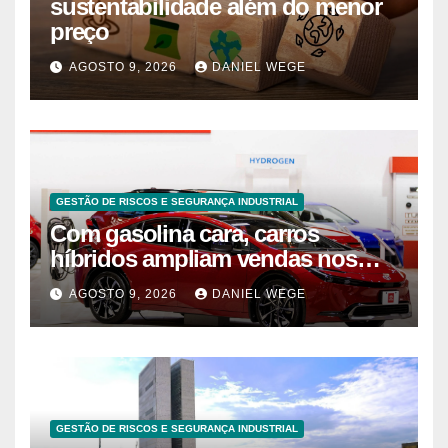
sustentabilidade além do menor
preço
AGOSTO 9, 2026
DANIEL WEGE
GESTÃO DE RISCOS E SEGURANÇA INDUSTRIAL
Com gasolina cara, carros
híbridos ampliam vendas nos
EUA – 09/08/2026 – Economia
AGOSTO 9, 2026
DANIEL WEGE
GESTÃO DE RISCOS E SEGURANÇA INDUSTRIAL