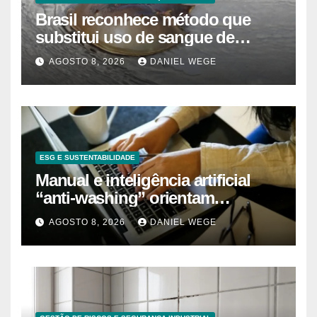
Brasil reconhece método que
substitui uso de sangue de
caranguejo-ferradura em testes
AGOSTO 8, 2026
DANIEL WEGE
farmacêuticos
ESG E SUSTENTABILIDADE
Manual e inteligência artificial
“anti-washing” orientam
empresas
AGOSTO 8, 2026
DANIEL WEGE