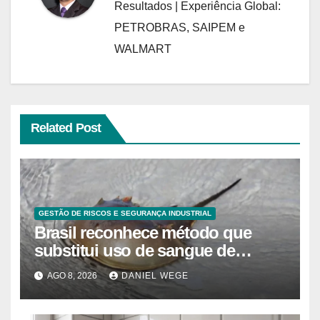
Resultados | Experiência Global:
PETROBRAS, SAIPEM e
WALMART
Related Post
GESTÃO DE RISCOS E SEGURANÇA INDUSTRIAL
Brasil reconhece método que
substitui uso de sangue de
caranguejo-ferradura em testes
AGO 8, 2026
DANIEL WEGE
farmacêuticos