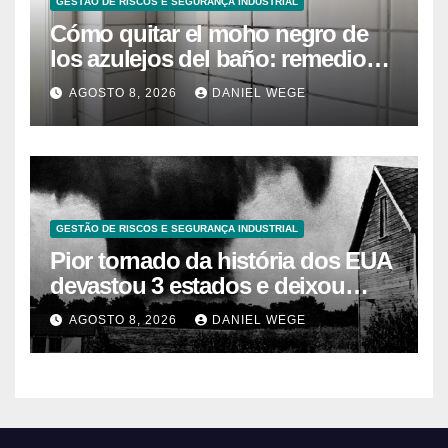
GESTÃO DE RISCOS E SEGURANÇA INDUSTRIAL
Cómo quitar el moho negro de
los azulejos del baño: remedios
caseros efectivos
AGOSTO 8, 2026
DANIEL WEGE
GESTÃO DE RISCOS E SEGURANÇA INDUSTRIAL
Pior tornado da história dos EUA
devastou 3 estados e deixou
centenas de mortos
AGOSTO 8, 2026
DANIEL WEGE