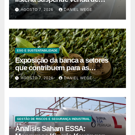
mirtilos em fábricas da América
AGOSTO 7, 2026
DANIEL WEGE
do Norte – Mix Vale
ESG E SUSTENTABILIDADE
Exposição da banca a setores
que contribuem para as
alterações climáticas mantém-se
AGOSTO 7, 2026
DANIEL WEGE
nos 62%
GESTÃO DE RISCOS E SEGURANÇA INDUSTRIAL
Analisis Saham ESSA: