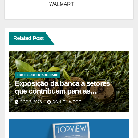
WALMART
Related Post
ESG E SUSTENTABILIDADE
Exposição da banca a setores
que contribuem para as
alterações climáticas mantém-se
AGO 7, 2026
DANIEL WEGE
nos 62%