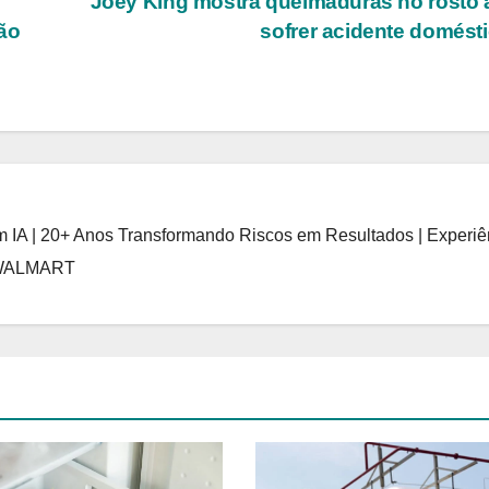
Joey King mostra queimaduras no rosto
ão
sofrer acidente domést
 IA | 20+ Anos Transformando Riscos em Resultados | Experiê
 WALMART