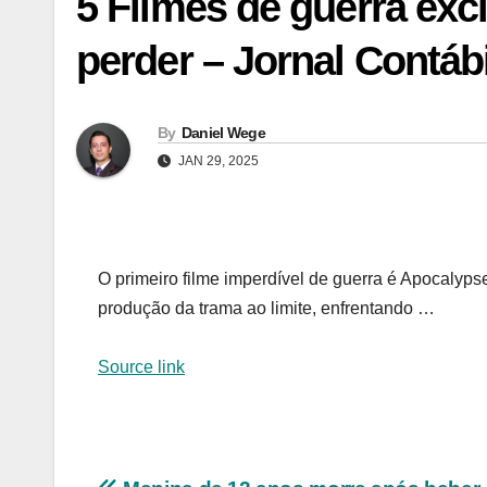
5 Filmes de guerra exc
perder – Jornal Contábi
By
Daniel Wege
JAN 29, 2025
O primeiro filme imperdível de guerra é Apocalyp
produção da trama ao limite, enfrentando …
Source link