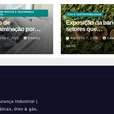
DE RISCOS E SEGURANÇA
IAL
ESG E SUSTENTABILIDADE
o de
Exposição da ban
aminação por
setores que
ria suspende
contribuem para a
TO 7, 2026
DANIEL
AGOSTO 7, 2026
DAN
a de mirtilos em
alterações climáti
WEGE
icas da América do
mantém-se nos 6
 – Mix Vale
rança Industrial |
icas, óleo & gás,