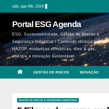
Skip
sáb. ago 8th, 2026
to
content
Portal ESG Agenda
ESG, Sustentabilidade, Gestão de Riscos e
Segurança Industrial | Conteúdo técnico sobre
HAZOP, mudanças climáticas, óleo & gás,
energia e inovação sustentável
GESTÃO DE RISCOS
INOVAÇÃO
GESTÃO DE RISCOS E SEGURANÇA INDUSTRIAL