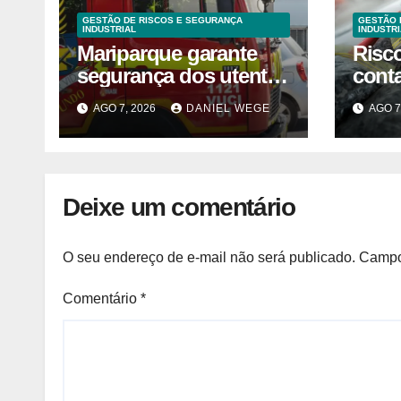
GESTÃO DE RISCOS E SEGURANÇA
GESTÃO 
INDUSTRIAL
INDUSTRI
Mariparque garante
Risc
segurança dos utentes
cont
após acidente –
liste
AGO 7, 2026
DANIEL WEGE
AGO 7
Observador
venda
fábri
Norte
Deixe um comentário
O seu endereço de e-mail não será publicado.
Campo
Comentário
*