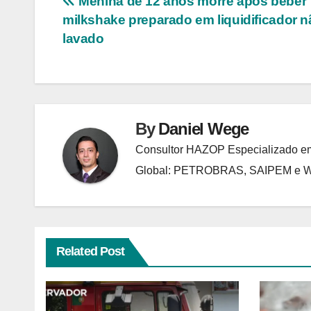
Navegação
Menina de 12 anos morre após beber
milkshake preparado em liquidificador n
de
lavado
Post
By
Daniel Wege
Consultor HAZOP Especializado em
Global: PETROBRAS, SAIPEM e
Related Post