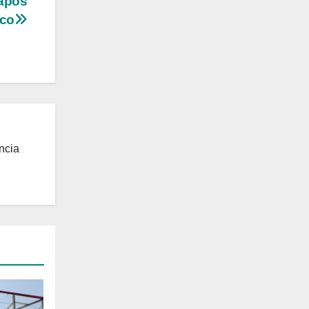
 após
ico
ncia