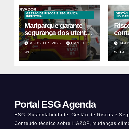
GESTÃO DE RISCOS E SEGURANÇA
GESTÃO 
INDUSTRIAL
INDUSTR
Mariparque garante
Risc
segurança dos utentes
cont
após acidente –
liste
AGOSTO 7, 2026
DANIEL
AGOS
Observador
vend
WEGE
WEGE
fábr
Norte
Portal ESG Agenda
ESG, Sustentabilidade, Gestão de Riscos e Segu
Conteúdo técnico sobre HAZOP, mudanças climát