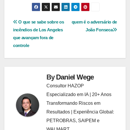
Navegação
O que se sabe sobre os
quem é o adversário de
incêndios de Los Angeles
João Fonseca
de
que avançam fora de
Post
controle
By
Daniel Wege
Consultor HAZOP
Especializado em IA | 20+ Anos
Transformando Riscos em
Resultados | Experiência Global:
PETROBRAS, SAIPEM e
WALMART