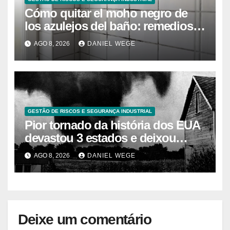
Cómo quitar el moho negro de
los azulejos del baño: remedios
caseros efectivos
AGO 8, 2026
DANIEL WEGE
GESTÃO DE RISCOS E SEGURANÇA INDUSTRIAL
Pior tornado da história dos EUA
devastou 3 estados e deixou
centenas de mortos
AGO 8, 2026
DANIEL WEGE
Deixe um comentário