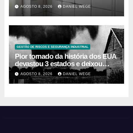
caseros efectivos
AGOSTO 8, 2026
DANIEL WEGE
GESTÃO DE RISCOS E SEGURANÇA INDUSTRIAL
Pior tornado da história dos EUA
devastou 3 estados e deixou
centenas de mortos
AGOSTO 8, 2026
DANIEL WEGE