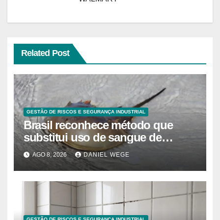
Related Post
GESTÃO DE RISCOS E SEGURANÇA INDUSTRIAL
Brasil reconhece método que
substitui uso de sangue de
caranguejo-ferradura em testes
AGO 8, 2026
DANIEL WEGE
farmacêuticos
GESTÃO DE RISCOS E SEGURANÇA INDUSTRIAL