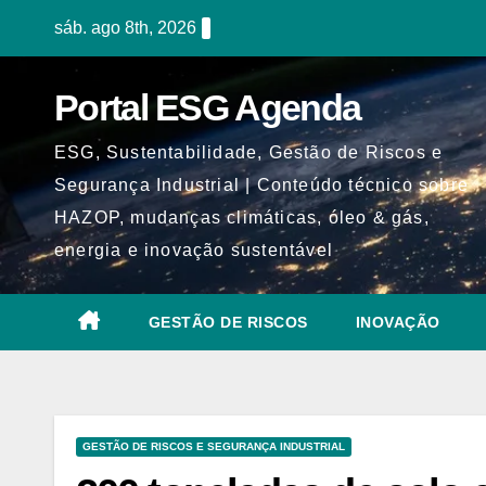
Skip
sáb. ago 8th, 2026
to
content
Portal ESG Agenda
ESG, Sustentabilidade, Gestão de Riscos e
Segurança Industrial | Conteúdo técnico sobre
HAZOP, mudanças climáticas, óleo & gás,
energia e inovação sustentável
GESTÃO DE RISCOS
INOVAÇÃO
GESTÃO DE RISCOS E SEGURANÇA INDUSTRIAL