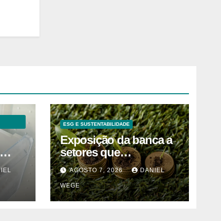
ESG E SUSTENTABILIDADE
Exposição da banca a
setores que
contribuem para as
IEL
AGOSTO 7, 2026
DANIEL
 em
alterações climáticas
WEGE
ca do
mantém-se nos 62%