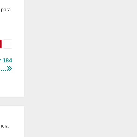
 para
r 184
a …
ncia