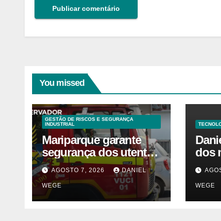
You missed
GESTÃO DE RISCOS E SEGURANÇA
INDUSTRIAL
TECNOLO
Mariparque garante
Dani
segurança dos utentes
dos 
após acidente –
visio
AGOSTO 7, 2026
DANIEL
AGOS
Observador
fale
WEGE
WEGE
Sinc