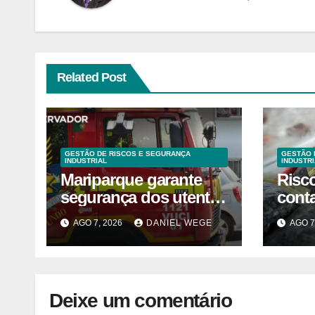
Related Post
GESTÃO DE RISCOS E SEGURANÇA
GESTÃO 
INDUSTRIAL
INDUSTRI
Mariparque garante
Risc
segurança dos utentes
cont
após acidente –
liste
AGO 7, 2026
DANIEL WEGE
AGO 7
Observador
venda
fábri
Norte
Deixe um comentário