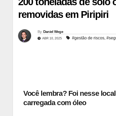
200 toneladas de solo
removidas em Piripiri
By
Daniel Wege
#gestão de riscos
,
#segu
ABR 10, 2025
Você lembra? Foi nesse local
carregada com óleo