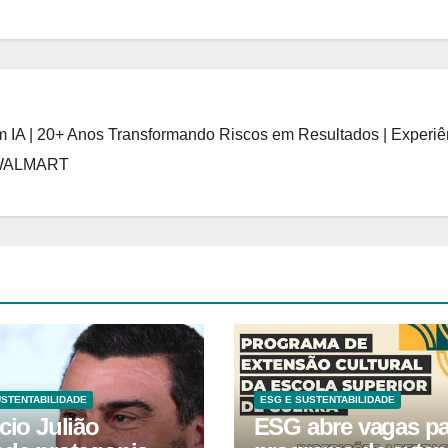
 IA | 20+ Anos Transformando Riscos em Resultados | Experiê
 WALMART
USTENTABILIDADE
ESG E SUSTENTABILIDADE
cio Julião
ESG abre vagas pa