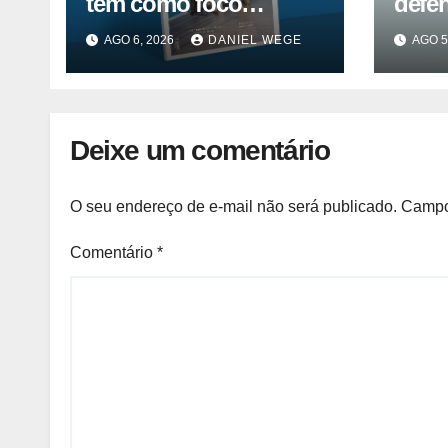
tem como foco
defe
inovação, educação e
da a
AGO 6, 2026
DANIEL WEGE
AGO 5
ESG
Deixe um comentário
O seu endereço de e-mail não será publicado.
Campo
Comentário
*