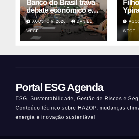
Banco do Brasil trava
Filh
debate econômico e
Ypir
condiciona avanços à
anos
AGOSTO 6, 2026
DANIEL
AGOS
decisão da Fenaban |
WEGE
WEGE
Contec Brasil
Portal ESG Agenda
ESG, Sustentabilidade, Gestão de Riscos e Segu
Conteúdo técnico sobre HAZOP, mudanças climát
energia e inovação sustentável