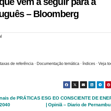
que vem a seguir para a
tuguês – Bloomberg
al
e taxas de referência · Documentação temática · Índices · Veja t
nais de
PRÁTICAS ESG EO CONSCIENTE DE ENE
 2040
| Opiniã – Diario de Pernamb