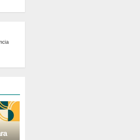
ncia
ra