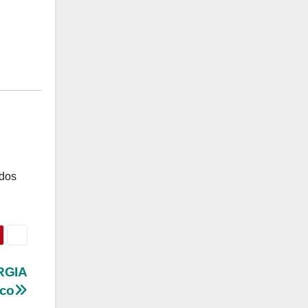
odos
RGIA
uco