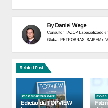
Post
By
Daniel Wege
Consultor HAZOP Especializado em
Global: PETROBRAS, SAIPEM e
Related Post
ESG E SUSTENTABILIDADE
ESG E S
Edição da TOPVIEW
Fabrí