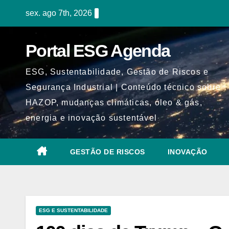
Skip
sex. ago 7th, 2026
to
content
Portal ESG Agenda
ESG, Sustentabilidade, Gestão de Riscos e
Segurança Industrial | Conteúdo técnico sobre
HAZOP, mudanças climáticas, óleo & gás,
energia e inovação sustentável
GESTÃO DE RISCOS
INOVAÇÃO
ESG E SUSTENTABILIDADE