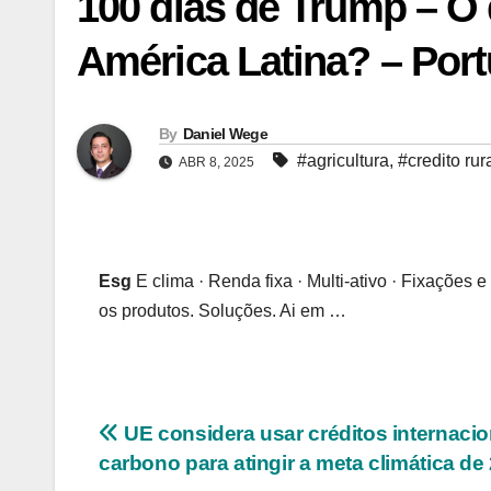
100 dias de Trump – O 
América Latina? – Por
By
Daniel Wege
#agricultura
,
#credito rur
ABR 8, 2025
Esg
E clima · Renda fixa · Multi-ativo · Fixações 
os produtos. Soluções. Ai em …
Navegação
UE considera usar créditos internacio
carbono para atingir a meta climática de
de