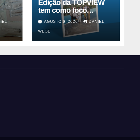
Edição da TOPVIEW
tem como foco
inovação, educação e
IEL
AGOSTO 6, 2026
DANIEL
m
ESG
WEGE