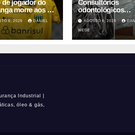
o de jogador do
Consultórios
anga morre aos 2
odontológicos
 após acidente
interditados em
TO 6, 2026
DANIEL
AGOSTO 6, 2026
DAN
Campinas supera
WEGE
2025
rança Industrial |
icas, óleo & gás,