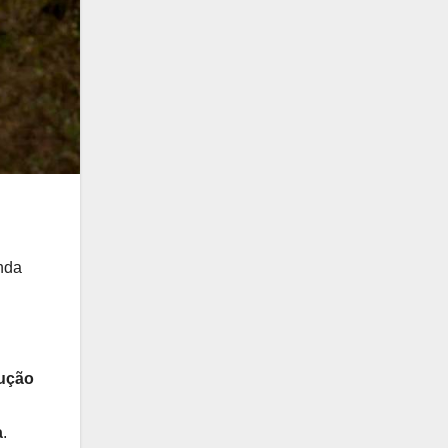
nda
ução
a
.