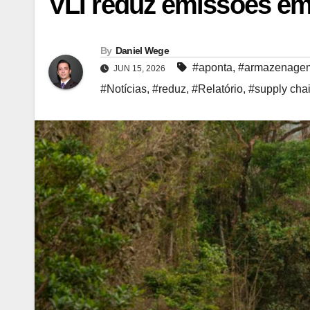
VLI reduz emissões em 
By
Daniel Wege
#aponta
,
#armazenage
JUN 15, 2026
#Notícias
,
#reduz
,
#Relatório
,
#supply cha