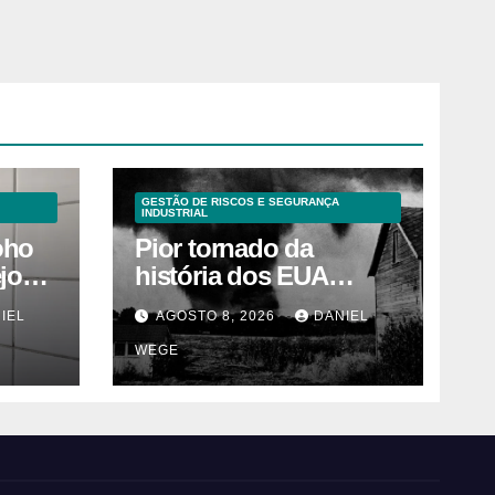
GESTÃO DE RISCOS E SEGURANÇA
INDUSTRIAL
oho
Pior tornado da
ejos
história dos EUA
s
devastou 3 estados e
IEL
AGOSTO 8, 2026
DANIEL
deixou centenas de
WEGE
mortos