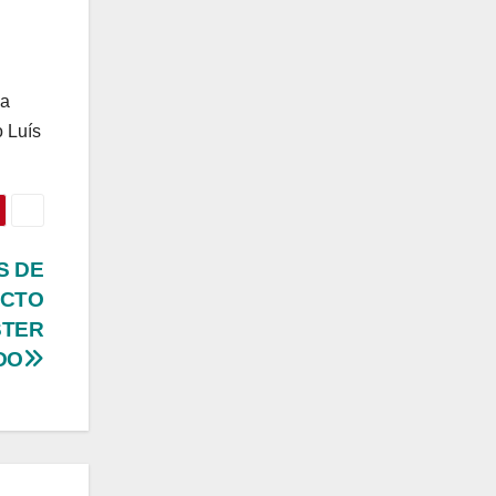
ia
o Luís
S DE
ACTO
STER
DO