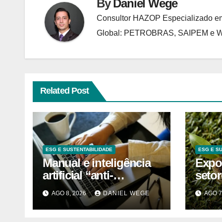
By
Daniel Wege
Consultor HAZOP Especializado em
Global: PETROBRAS, SAIPEM e
Related Post
ESG E SUSTENTABILIDADE
ESG E S
Manual e inteligência
Expo
artificial “anti-
seto
washing” orientam
cont
AGO 8, 2026
DANIEL WEGE
AGO 7
empresas
alter
mant