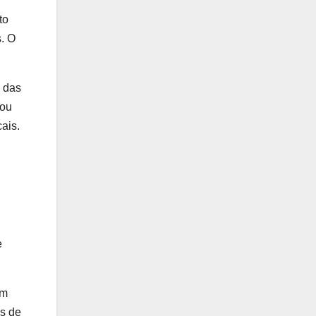
to
s. O
 das
 ou
ais.
e
am
is de