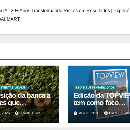
 IA | 20+ Anos Transformando Riscos em Resultados | Experiê
 WALMART
USTENTABILIDADE
ESG E SUSTENTABILIDADE
sição da banca a
Edição da TOPVI
res que
tem como foco
ribuem para as
inovação, educaçã
, 2026
DANIEL WEGE
AGO 6, 2026
DANIEL W
ações climáticas
ESG
ém-se nos 62%