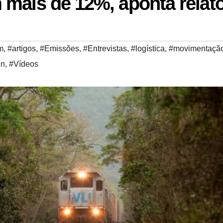
mais de 12%, aponta relató
m
,
#artigos
,
#Emissões
,
#Entrevistas
,
#logística
,
#movimentaçã
in
,
#Vídeos