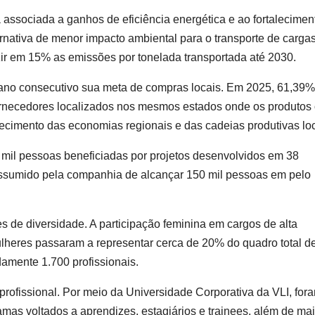
ssociada a ganhos de eficiência energética e ao fortalecimen
rnativa de menor impacto ambiental para o transporte de carga
ir em 15% as emissões por tonelada transportada até 2030.
 ano consecutivo sua meta de compras locais. Em 2025, 61,39%
ornecedores localizados nos mesmos estados onde os produtos
talecimento das economias regionais e das cadeias produtivas loc
6 mil pessoas beneficiadas por projetos desenvolvidos em 38
assumido pela companhia de alcançar 150 mil pessoas em pelo
 de diversidade. A participação feminina em cargos de alta
heres passaram a representar cerca de 20% do quadro total d
mente 1.700 profissionais.
profissional. Por meio da Universidade Corporativa da VLI, for
amas voltados a aprendizes, estagiários e trainees, além de ma