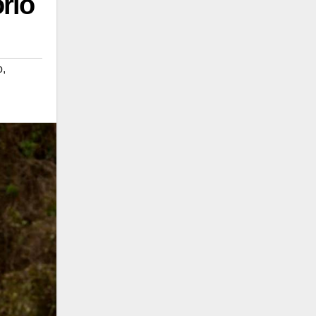
rio
o
,