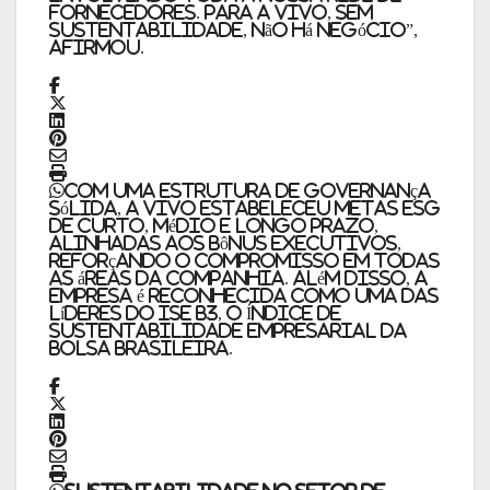
fornecedores. Para a Vivo, sem
sustentabilidade, não há negócio”,
afirmou.
Com uma estrutura de governança
sólida, a Vivo estabeleceu metas ESG
de curto, médio e longo prazo,
alinhadas aos bônus executivos,
reforçando o compromisso em todas
as áreas da companhia. Além disso, a
empresa é reconhecida como uma das
líderes do ISE B3, o Índice de
Sustentabilidade Empresarial da
bolsa brasileira.