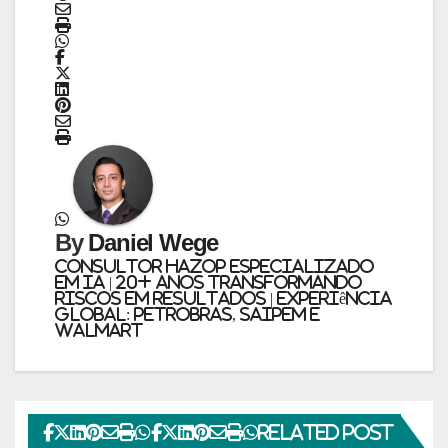
ESG E SUSTENTABILIDADE
ESG E SUSTENTABILIDADE
By
Daniel Wege
Consultor HAZOP Especializado
em IA | 20+ Anos Transformando
Riscos em Resultados | Experiência
Global: PETROBRAS, SAIPEM e
WALMART
Manual e inteligência
artificial “anti-washing”
orientam empresas
Related Post