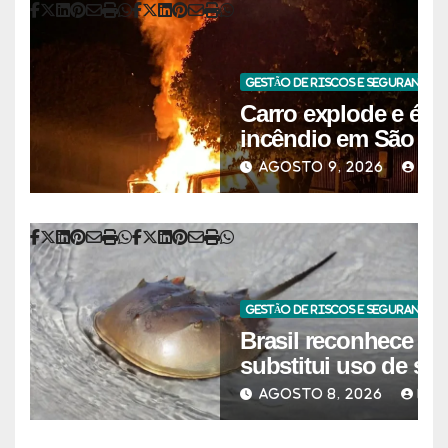
GESTÃO DE RISCOS E SEGURANÇA 
Carro explode e é d
incêndio em São Jo
Claro; veja vídeo
AGOSTO 9, 2026
DAN
GESTÃO DE RISCOS E SEGURANÇA 
Brasil reconhece m
substitui uso de sa
caranguejo-ferradur
AGOSTO 8, 2026
DAN
farmacêuticos