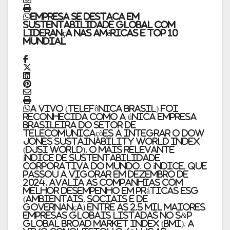
Empresa se destaca em
sustentabilidade global com
liderança nas Américas e TOP 10
mundial
A Vivo (Telefônica Brasil) foi
reconhecida como a única empresa
brasileira do setor de
telecomunicações a integrar o Dow
Jones Sustainability World Index
(DJSI World), o mais relevante
índice de sustentabilidade
corporativa do mundo. O índice, que
passou a vigorar em dezembro de
2024, avalia as companhias com
melhor desempenho em práticas ESG
(ambientais, sociais e de
governança) entre as 2,5 mil maiores
empresas globais listadas no S&P
Global Broad Market Index (BMI). A