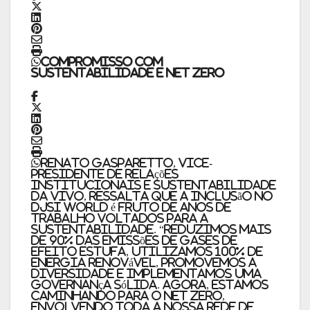
Compromisso com
Sustentabilidade e Net Zero
Renato Gasparetto, vice-
presidente de Relações
Institucionais e Sustentabilidade
da Vivo, ressalta que a inclusão no
DJSI World é fruto de anos de
trabalho voltados para a
sustentabilidade. “Reduzimos mais
de 90% das emissões de gases de
efeito estufa, utilizamos 100% de
energia renovável, promovemos a
diversidade e implementamos uma
governança sólida. Agora, estamos
caminhando para o Net Zero,
envolvendo toda a nossa rede de