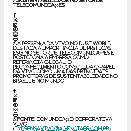
Sustentabilidade no setor de
telecomunicações
A presença da Vivo no DJSI World
destaca a importância de práticas
ESG no setor de telecomunicações e
posiciona a empresa como
referência global. O
reconhecimento consolida o papel
da Vivo como uma das principais
promotoras de sustentabilidade no
Brasil e no mundo.
Fonte
: Comunicação Corporativa
Vivo
(
imprensavivo@agenciafr.com.br
).