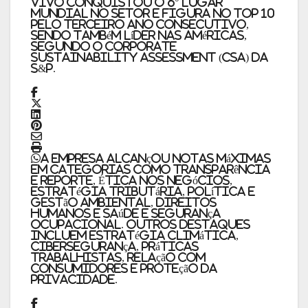
Vivo conquistou o 6° lugar
mundial no setor e figura no TOP 10
pelo terceiro ano consecutivo,
sendo também líder nas Américas,
segundo o Corporate
Sustainability Assessment (CSA) da
S&P.
A empresa alcançou notas máximas
em categorias como Transparência
e Reporte, Ética nos Negócios,
Estratégia Tributária, Política e
Gestão Ambiental, Direitos
Humanos e Saúde e Segurança
Ocupacional. Outros destaques
incluem Estratégia Climática,
Cibersegurança, Práticas
Trabalhistas, Relação com
Consumidores e Proteção da
Privacidade.