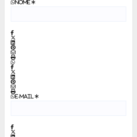
Nome
*
E-mail
*