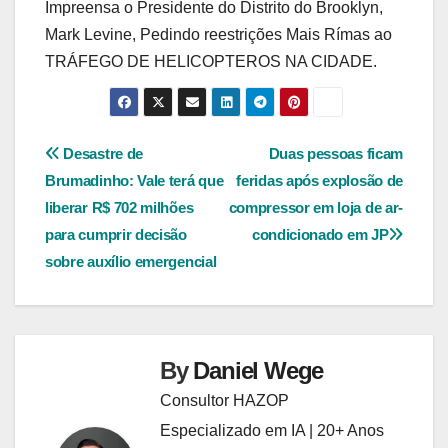
Impreensa o Presidente do Distrito do Brooklyn,
Mark Levine, Pedindo reestrições Mais Rímas ao
TRÁFEGO DE HELICOPTEROS NA CIDADE.
Navegação
Desastre de
Duas pessoas ficam
Brumadinho: Vale terá que
feridas após explosão de
de
liberar R$ 702 milhões
compressor em loja de ar-
Post
para cumprir decisão
condicionado em JP
sobre auxílio emergencial
By
Daniel Wege
Consultor HAZOP
Especializado em IA | 20+ Anos