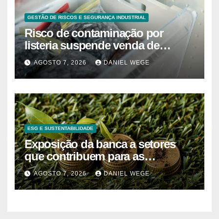
GESTÃO DE RISCOS E SEGURANÇA INDUSTRIAL
Risco de contaminação por
listeria suspende venda de
mirtilos em fábricas da América
AGOSTO 7, 2026
DANIEL WEGE
do Norte – Mix Vale
ESG E SUSTENTABILIDADE
Exposição da banca a setores
que contribuem para as
alterações climáticas mantém-se
AGOSTO 7, 2026
DANIEL WEGE
nos 62%