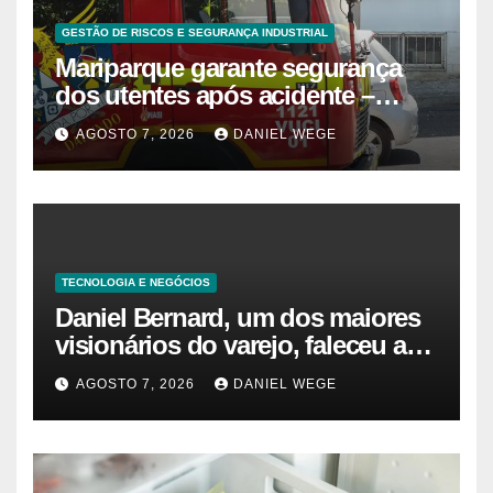
GESTÃO DE RISCOS E SEGURANÇA INDUSTRIAL
Mariparque garante segurança
dos utentes após acidente –
Observador
AGOSTO 7, 2026
DANIEL WEGE
TECNOLOGIA E NEGÓCIOS
Daniel Bernard, um dos maiores
visionários do varejo, faleceu aos
80 anos – Sincovaga Notícias
AGOSTO 7, 2026
DANIEL WEGE