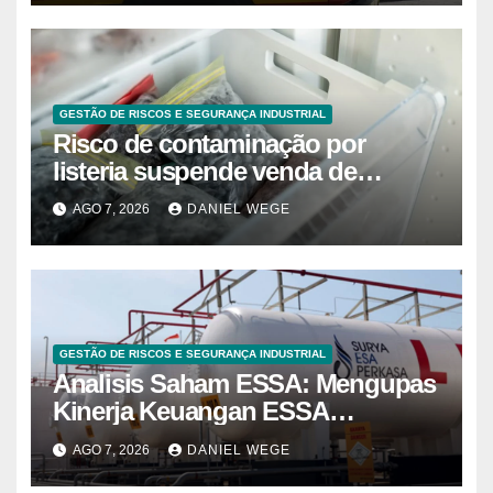
GESTÃO DE RISCOS E SEGURANÇA INDUSTRIAL
Risco de contaminação por
listeria suspende venda de
mirtilos em fábricas da América
AGO 7, 2026
DANIEL WEGE
do Norte – Mix Vale
GESTÃO DE RISCOS E SEGURANÇA INDUSTRIAL
Analisis Saham ESSA: Mengupas
Kinerja Keuangan ESSA
Semester I 2026
AGO 7, 2026
DANIEL WEGE