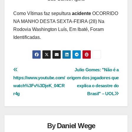
Como Vítimas faz sepultura
acidente
OCORRIDO
NA MANHO DESTA SEXTA-FEIRA (28) Na
Rodovia Washington Luís, Em Ibaté, Foram
Identificadas.
Navegação
Julio Gomes: "Não é a
https://www.youtube.com/
origem dos jogadores que
de
watch%3Fv%3DjeK_04CR
explica o desastre do
Post
r4g
Brasil" – UOL
By
Daniel Wege