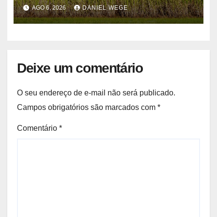
quinzenas de junho
AGO 6, 2026
DANIEL WEGE
Deixe um comentário
O seu endereço de e-mail não será publicado.
Campos obrigatórios são marcados com
*
Comentário
*