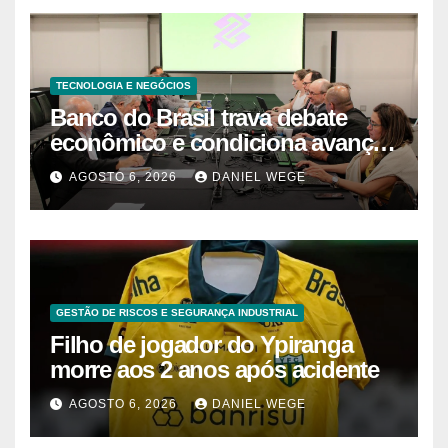
TECNOLOGIA E NEGÓCIOS
Banco do Brasil trava debate
econômico e condiciona avanços
à decisão da Fenaban | Contec
AGOSTO 6, 2026
DANIEL WEGE
Brasil
GESTÃO DE RISCOS E SEGURANÇA INDUSTRIAL
Filho de jogador do Ypiranga
morre aos 2 anos após acidente
AGOSTO 6, 2026
DANIEL WEGE