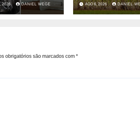
ditados em
açúcar 2026/27 – 1ª
, 2026
DANIEL WEGE
AGO 6, 2026
DANIEL W
inas superam
quinzenas de junh
s obrigatórios são marcados com
*