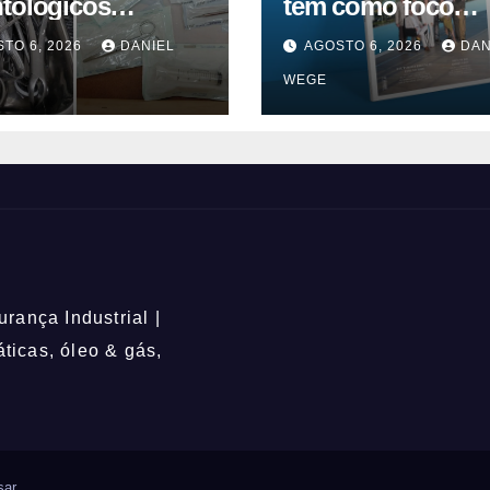
tológicos
tem como foco
rditados em
inovação, educaç
TO 6, 2026
DANIEL
AGOSTO 6, 2026
DAN
inas superam
ESG
WEGE
rança Industrial |
icas, óleo & gás,
ar
.