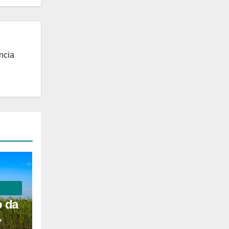
ncia
o da