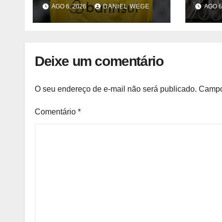
anos após acidente
inter
AGO 6, 2026
DANIEL WEGE
AGO 6
Camp
2025
Deixe um comentário
O seu endereço de e-mail não será publicado.
Campo
Comentário
*