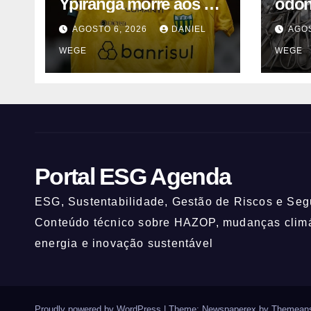
Ypiranga morre aos 2
odon
anos após acidente
inte
AGOSTO 6, 2026
DANIEL
AGOS
Camp
WEGE
WEGE
2025
Portal ESG Agenda
ESG, Sustentabilidade, Gestão de Riscos e Segu
Conteúdo técnico sobre HAZOP, mudanças climát
energia e inovação sustentável
Proudly powered by WordPress
|
Theme: Newspaperex by
Themeans