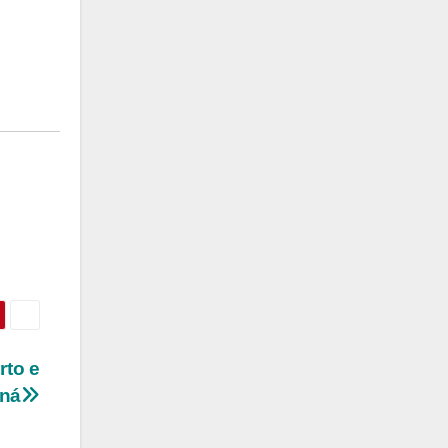
rto e
aná