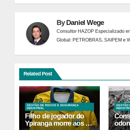
Post
By
Daniel Wege
Consultor HAZOP Especializado em
Global: PETROBRAS, SAIPEM e
Related Post
GESTÃO DE RISCOS E SEGURANÇA
GESTÃO 
INDUSTRIAL
INDUSTRI
Filho de jogador do
Cons
Ypiranga morre aos 2
odon