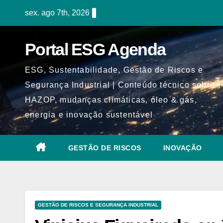
Skip
sex. ago 7th, 2026
to
content
Portal ESG Agenda
ESG, Sustentabilidade, Gestão de Riscos e
Segurança Industrial | Conteúdo técnico sobre
HAZOP, mudanças climáticas, óleo & gás,
energia e inovação sustentável
GESTÃO DE RISCOS
INOVAÇÃO
GESTÃO DE RISCOS E SEGURANÇA INDUSTRIAL