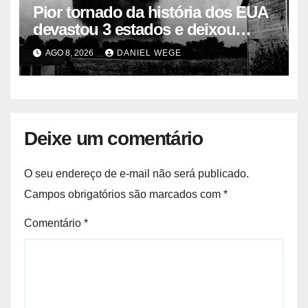
Pior tornado da história dos EUA
devastou 3 estados e deixou
centenas de mortos
AGO 8, 2026
DANIEL WEGE
Deixe um comentário
O seu endereço de e-mail não será publicado.
Campos obrigatórios são marcados com
*
Comentário
*