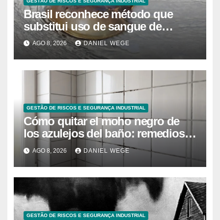
GESTÃO DE RISCOS E SEGURANÇA INDUSTRIAL
Brasil reconhece método que
substitui uso de sangue de
caranguejo-ferradura em testes
AGO 8, 2026
DANIEL WEGE
farmacêuticos
GESTÃO DE RISCOS E SEGURANÇA INDUSTRIAL
Cómo quitar el moho negro de
los azulejos del baño: remedios
caseros efectivos
AGO 8, 2026
DANIEL WEGE
GESTÃO DE RISCOS E SEGURANÇA INDUSTRIAL