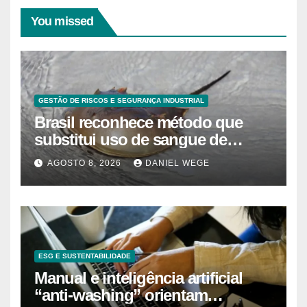
You missed
GESTÃO DE RISCOS E SEGURANÇA INDUSTRIAL
Brasil reconhece método que
substitui uso de sangue de
caranguejo-ferradura em testes
AGOSTO 8, 2026
DANIEL WEGE
farmacêuticos
ESG E SUSTENTABILIDADE
Manual e inteligência artificial
“anti-washing” orientam