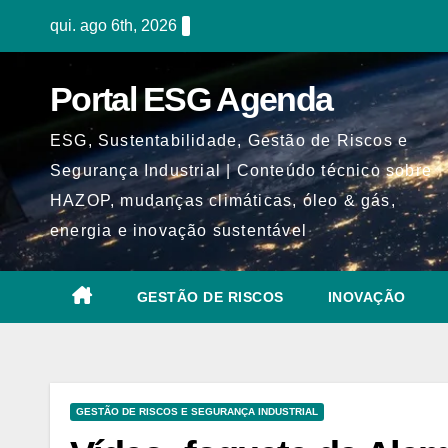
Skip
qui. ago 6th, 2026
to
content
Portal ESG Agenda
ESG, Sustentabilidade, Gestão de Riscos e
Segurança Industrial | Conteúdo técnico sobre
HAZOP, mudanças climáticas, óleo & gás,
energia e inovação sustentável
GESTÃO DE RISCOS
INOVAÇÃO
GESTÃO DE RISCOS E SEGURANÇA INDUSTRIAL