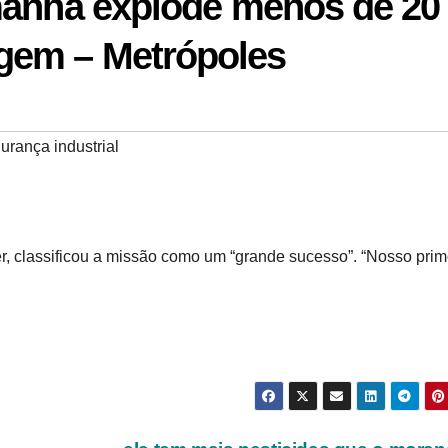
manha explode menos de 20
gem – Metrópoles
urança industrial
er, classificou a missão como um “grande sucesso”. “Nosso prim