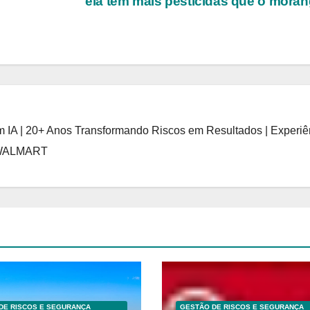
o
ela tem mais pesticidas que o mora
 IA | 20+ Anos Transformando Riscos em Resultados | Experiê
 WALMART
DE RISCOS E SEGURANÇA
GESTÃO DE RISCOS E SEGURANÇA