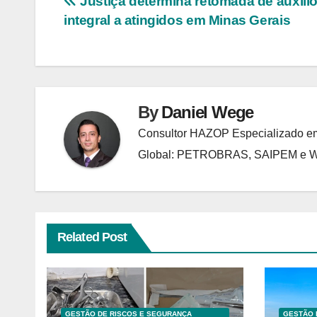
Navegação
Justiça determina retomada de auxíli
integral a atingidos em Minas Gerais
de
Post
By
Daniel Wege
Consultor HAZOP Especializado em
Global: PETROBRAS, SAIPEM e
Related Post
GESTÃO DE RISCOS E SEGURANÇA
GESTÃO 