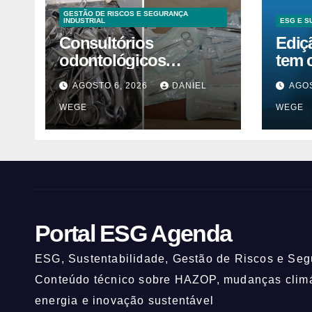
GESTÃO DE RISCOS E SEGURANÇA
INDUSTRIAL
ESG E S
Consultórios
Ediç
odontológicos
tem 
interditados em
inov
AGOSTO 6, 2026
DANIEL
AGOS
Campinas superam
ESG
WEGE
WEGE
2025
Portal ESG Agenda
ESG, Sustentabilidade, Gestão de Riscos e Segu
Conteúdo técnico sobre HAZOP, mudanças climát
energia e inovação sustentável