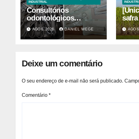
INDUSTRIAL
INDUSTRI
Consultórios
[Unic
odontológicos
safra
interditados em
açúca
AGO 6, 2026
DANIEL WEGE
AGO 6
Campinas superam
quin
2025
Deixe um comentário
O seu endereço de e-mail não será publicado.
Campo
Comentário
*