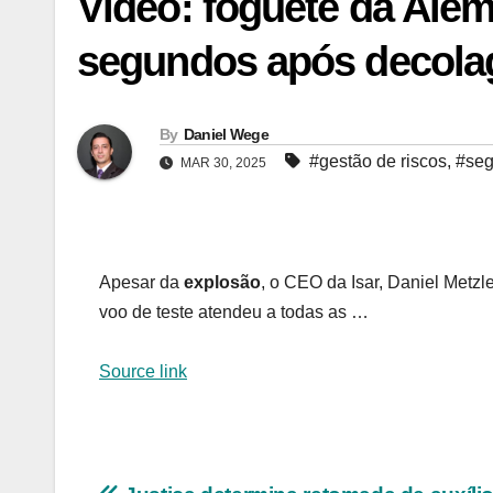
Vídeo: foguete da Ale
segundos após decola
By
Daniel Wege
#gestão de riscos
,
#seg
MAR 30, 2025
Apesar da
explosão
, o CEO da Isar, Daniel Metzl
voo de teste atendeu a todas as …
Source link