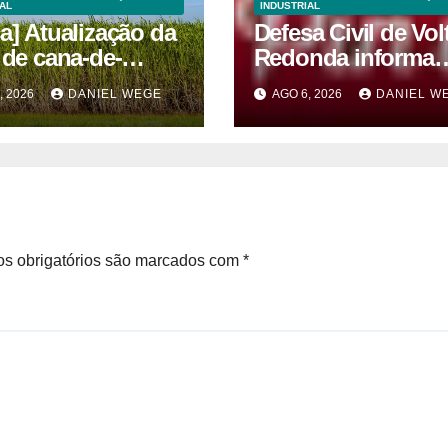
AL
INDUSTRIAL
a] Atualização da
Defesa Civil de Vol
 de cana-de-
Redonda informa
r 2026/27 – 1ª e 2ª
sobre atos seguro
, 2026
DANIEL WEGE
AGO 6, 2026
DANIEL W
zenas de junho
por conta de efeit
meteorológicos
previstos até dom
(9)
s obrigatórios são marcados com
*