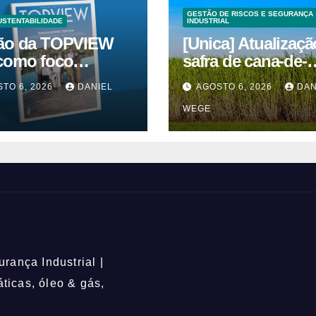
GESTÃO DE RISCOS E SEGURANÇA
USTENTABILIDADE
INDUSTRIAL
ão da TOPVIEW
[Unica] Atualizaçã
como foco
safra de cana-de-
ação, educação e
açúcar 2026/27 – 1ª
TO 6, 2026
DANIEL
AGOSTO 6, 2026
DAN
quinzenas de jun
WEGE
rança Industrial |
icas, óleo & gás,