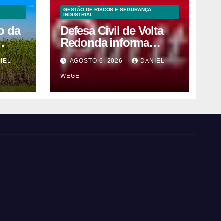
GESTÃO DE RISCOS E SEGURANÇA
INDUSTRIAL
o da
Defesa Civil de Volta
Redonda informa
 e 2ª
sobre atos seguros por
IEL
AGOSTO 6, 2026
DANIEL
ho
conta de efeitos
WEGE
meteorológicos
previstos até domingo
(9)