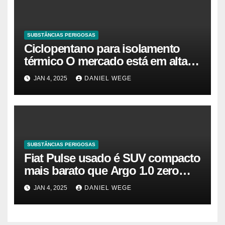
SUBSTÂNCIAS PERIGOSAS
Ciclopentano para isolamento
térmico O mercado está em alta
agora. Vamos entender o
JAN 4, 2025
DANIEL WEGE
tamanho do mercado, a
participação e a previsão até 2032
– Cambada de Críticos
SUBSTÂNCIAS PERIGOSAS
Fiat Pulse usado é SUV compacto
mais barato que Argo 1.0 zero
quilômetro
JAN 4, 2025
DANIEL WEGE