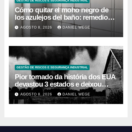
GESTÃO DE RISCOS E SEGURANÇA INDUSTRIAL
Cómo quitar el moho negro de
los azulejos del baño: remedios
caseros efectivos
AGOSTO 8, 2026
DANIEL WEGE
GESTÃO DE RISCOS E SEGURANÇA INDUSTRIAL
Pior tornado da história dos EUA
devastou 3 estados e deixou
centenas de mortos
AGOSTO 8, 2026
DANIEL WEGE