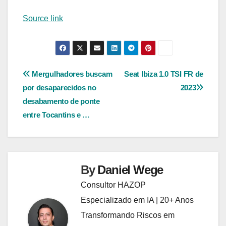
Source link
Navegação
Mergulhadores buscam
Seat Ibiza 1.0 TSI FR de
por desaparecidos no
2023
de
desabamento de ponte
Post
entre Tocantins e …
By
Daniel Wege
Consultor HAZOP
Especializado em IA | 20+ Anos
Transformando Riscos em