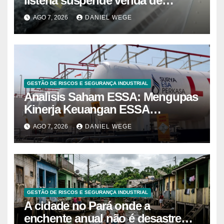
listeria suspende venda de
mirtilos em fábricas da América
AGO 7, 2026
DANIEL WEGE
do Norte – Mix Vale
GESTÃO DE RISCOS E SEGURANÇA INDUSTRIAL
Analisis Saham ESSA: Mengupas
Kinerja Keuangan ESSA
Semester I 2026
AGO 7, 2026
DANIEL WEGE
GESTÃO DE RISCOS E SEGURANÇA INDUSTRIAL
A cidade no Pará onde a
enchente anual não é desastre