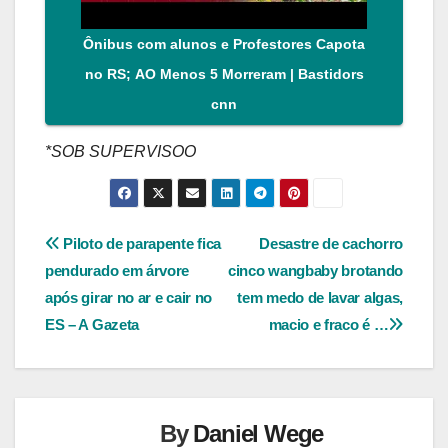
Ônibus com alunos e Profestores Capota
no RS; AO Menos 5 Morreram | Bastidors
cnn
*SOB SUPERVISOO
Navegação
Piloto de parapente fica
Desastre de cachorro
pendurado em árvore
cinco wangbaby brotando
de
após girar no ar e cair no
tem medo de lavar algas,
Post
ES – A Gazeta
macio e fraco é …
By
Daniel Wege