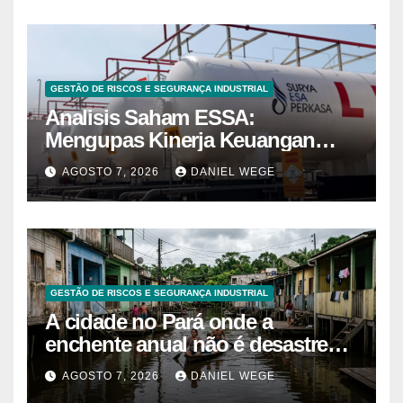
GESTÃO DE RISCOS E SEGURANÇA INDUSTRIAL
Analisis Saham ESSA:
Mengupas Kinerja Keuangan
ESSA Semester I 2026
AGOSTO 7, 2026
DANIEL WEGE
GESTÃO DE RISCOS E SEGURANÇA INDUSTRIAL
A cidade no Pará onde a
enchente anual não é desastre
mas calendário, as casas são
AGOSTO 7, 2026
DANIEL WEGE
projetadas com o primeiro andar