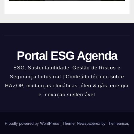
descartável, o comércio sobe as
prateleiras 1,5 metro toda vez que
o rio avisa, e o pedreiro que
constrói nessa lógica há 40 anos
explica que a argamassa de baixo
é propositalmente mais fraca
para que a água quebre só o que
Portal ESG Agenda
precisa ser quebrado
ESG, Sustentabilidade, Gestão de Riscos e
Segurança Industrial | Conteúdo técnico sobre
HAZOP, mudanças climáticas, óleo & gás, energia
e inovação sustentável
Proudly powered by WordPress
|
Theme: Newspaperex by
Themeansar
.