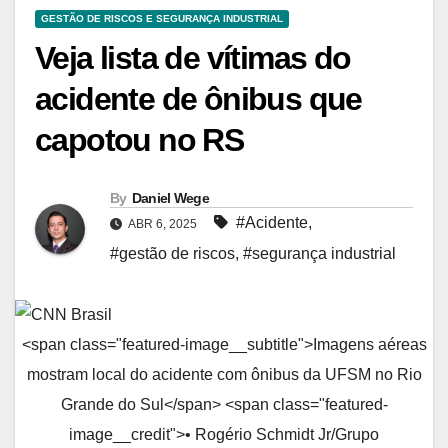
GESTÃO DE RISCOS E SEGURANÇA INDUSTRIAL
Veja lista de vítimas do
acidente de ônibus que
capotou no RS
By
Daniel Wege
#Acidente
,
ABR 6, 2025
#gestão de riscos
,
#segurança industrial
<span class="featured-image__subtitle">Imagens aéreas
mostram local do acidente com ônibus da UFSM no Rio
Grande do Sul</span> <span class="featured-
image__credit">• Rogério Schmidt Jr/Grupo