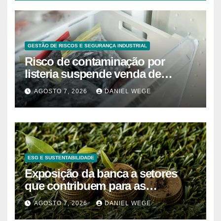
GESTÃO DE RISCOS E SEGURANÇA INDUSTRIAL
Risco de contaminação por
listeria suspende venda de
mirtilos em fábricas da América
AGOSTO 7, 2026
DANIEL WEGE
do Norte – Mix Vale
ESG E SUSTENTABILIDADE
Exposição da banca a setores
que contribuem para as
alterações climáticas mantém-se
AGOSTO 7, 2026
DANIEL WEGE
nos 62%