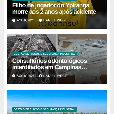
Filho de jogador do Ypiranga
morre aos 2 anos após acidente
AGO 6, 2026
DANIEL WEGE
GESTÃO DE RISCOS E SEGURANÇA INDUSTRIAL
Consultórios odontológicos
interditados em Campinas
superam 2025
AGO 6, 2026
DANIEL WEGE
GESTÃO DE RISCOS E SEGURANÇA INDUSTRIAL