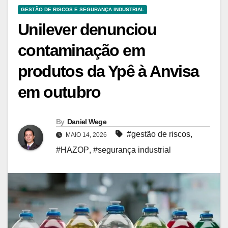
GESTÃO DE RISCOS E SEGURANÇA INDUSTRIAL
Unilever denunciou
contaminação em
produtos da Ypê à Anvisa
em outubro
By
Daniel Wege
#gestão de riscos
,
MAIO 14, 2026
#HAZOP
,
#segurança industrial