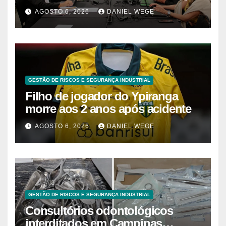
à decisão da Fenaban | Contec
AGOSTO 6, 2026
DANIEL WEGE
Brasil
GESTÃO DE RISCOS E SEGURANÇA INDUSTRIAL
Filho de jogador do Ypiranga
morre aos 2 anos após acidente
AGOSTO 6, 2026
DANIEL WEGE
GESTÃO DE RISCOS E SEGURANÇA INDUSTRIAL
Consultórios odontológicos
interditados em Campinas