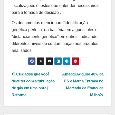
fiscalizações e testes que entender necessários
para a tomada de decisão”.
Os documentos mencionam “identificação
genética perfeita” da bactéria em alguns lotes e
“distanciamento genético” em outros, indicando
diferentes níveis de contaminação nos produtos
analisados.
Navegação
Cuidados que você
Amaggi Adquire 40% da
deve ter com a tubulação
FS e Marca Entrada no
de
de gás em uma obra |
Mercado de Etanol de
Post
Reforma
Milho