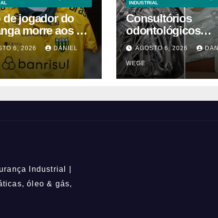
IAL
INDUSTRIAL
o de jogador do
Consultórios
anga morre aos 2
odontológicos
 após acidente
interditados em
TO 6, 2026
DANIEL
AGOSTO 6, 2026
DAN
Campinas supera
WEGE
2025
rança Industrial |
icas, óleo & gás,