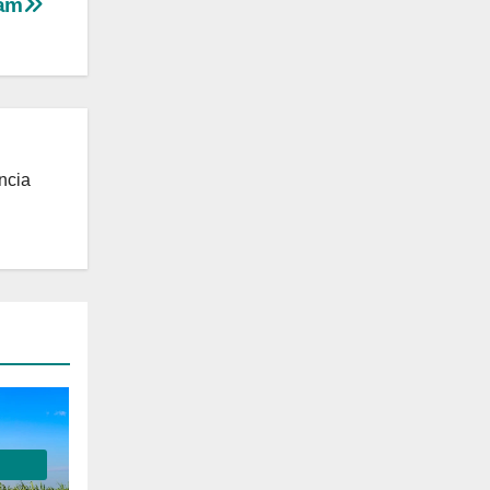
ram
ncia