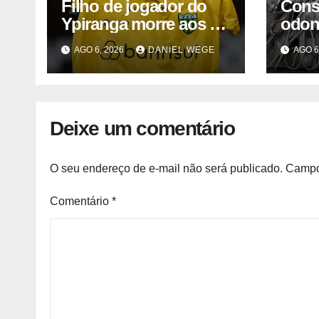
Filho de jogador do
Cons
Ypiranga morre aos 2
odon
anos após acidente
inter
AGO 6, 2026
DANIEL WEGE
AGO 6
Camp
2025
Deixe um comentário
O seu endereço de e-mail não será publicado.
Campo
Comentário
*