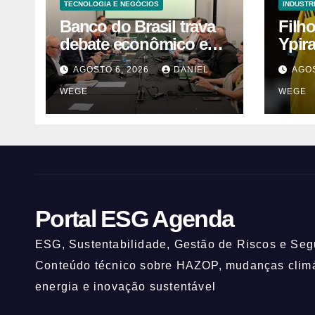
TECNOLOGIA E NEGÓCIOS
INDUSTR
Banco do Brasil trava
Filh
debate econômico e
Ypir
condiciona avanços à
anos
AGOSTO 6, 2026
DANIEL
AGOS
decisão da Fenaban |
WEGE
WEGE
Contec Brasil
Portal ESG Agenda
ESG, Sustentabilidade, Gestão de Riscos e Segu
Conteúdo técnico sobre HAZOP, mudanças climát
energia e inovação sustentável