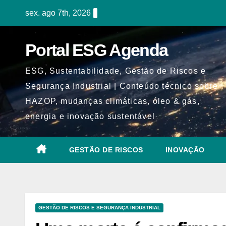
Skip
sex. ago 7th, 2026
to
content
Portal ESG Agenda
ESG, Sustentabilidade, Gestão de Riscos e
Segurança Industrial | Conteúdo técnico sobre
HAZOP, mudanças climáticas, óleo & gás,
energia e inovação sustentável
GESTÃO DE RISCOS
INOVAÇÃO
GESTÃO DE RISCOS E SEGURANÇA INDUSTRIAL