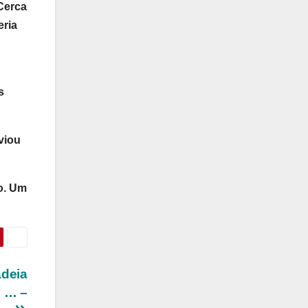
Cerca
eria
s
viou
o. Um
adeia
o … –