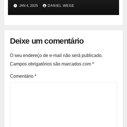
gasoduto pode reabrir |
JAN 4, 2025
DANIEL WEGE
Sustentabilidade
Deixe um comentário
O seu endereço de e-mail não será publicado.
Campos obrigatórios são marcados com
*
Comentário
*