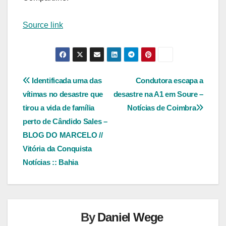
Source link
Navegação
Identificada uma das
Condutora escapa a
vítimas no desastre que
desastre na A1 em Soure –
de
tirou a vida de família
Notícias de Coimbra
Post
perto de Cândido Sales –
BLOG DO MARCELO //
Vitória da Conquista
Notícias :: Bahia
By
Daniel Wege