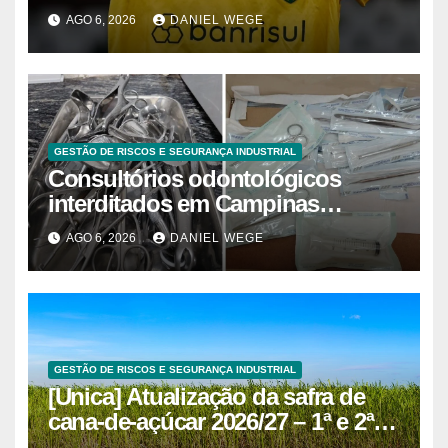
AGO 6, 2026
DANIEL WEGE
GESTÃO DE RISCOS E SEGURANÇA INDUSTRIAL
Consultórios odontológicos
interditados em Campinas
superam 2025
AGO 6, 2026
DANIEL WEGE
GESTÃO DE RISCOS E SEGURANÇA INDUSTRIAL
[Unica] Atualização da safra de
cana-de-açúcar 2026/27 – 1ª e 2ª
quinzenas de junho