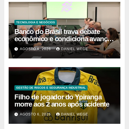
TECNOLOGIA E NEGÓCIOS
Banco do Brasil trava debate
econômico e condiciona avanços
à decisão da Fenaban | Contec
AGOSTO 6, 2026
DANIEL WEGE
Brasil
GESTÃO DE RISCOS E SEGURANÇA INDUSTRIAL
Filho de jogador do Ypiranga
morre aos 2 anos após acidente
AGOSTO 6, 2026
DANIEL WEGE