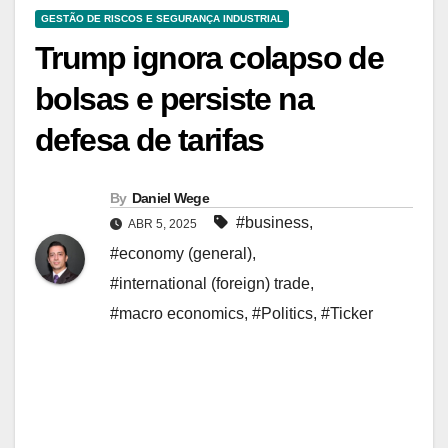
GESTÃO DE RISCOS E SEGURANÇA INDUSTRIAL
Trump ignora colapso de
bolsas e persiste na
defesa de tarifas
By
Daniel Wege
#business
,
ABR 5, 2025
#economy (general)
,
#international (foreign) trade
,
#macro economics
,
#Politics
,
#Ticker