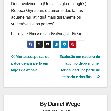
Desenvolvimento (Unctad, sigla em inglês),
Rebeca Grynspan, o aumento das tarifas
aduaneiras “atingirá mais duramente os
vulneráveis e os pobres”.
bur-myl-erl/tmc/sms/md/val/nn/jc/dd/ic/am-lb
Navegação
Mortes suspeitas de
Explosão em caldeira de
patos geram alerta em
laticínio deixa mulher
de
lagos de Atibaia
ferida, derruba parte de
Post
telhado e danifica …
By
Daniel Wege