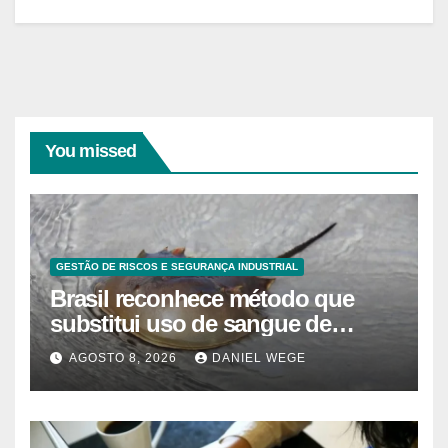
You missed
GESTÃO DE RISCOS E SEGURANÇA INDUSTRIAL
Brasil reconhece método que
substitui uso de sangue de
caranguejo-ferradura em testes
AGOSTO 8, 2026
DANIEL WEGE
farmacêuticos