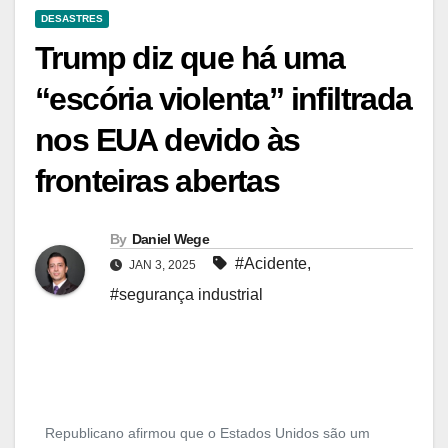
DESASTRES
Trump diz que há uma
“escória violenta” infiltrada
nos EUA devido às
fronteiras abertas
By
Daniel Wege
#Acidente
,
JAN 3, 2025
#segurança industrial
Republicano afirmou que o Estados Unidos são um