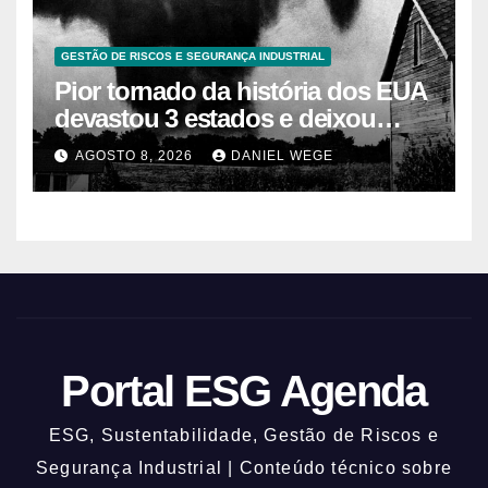
GESTÃO DE RISCOS E SEGURANÇA INDUSTRIAL
Pior tornado da história dos EUA
devastou 3 estados e deixou
centenas de mortos
AGOSTO 8, 2026
DANIEL WEGE
Portal ESG Agenda
ESG, Sustentabilidade, Gestão de Riscos e
Segurança Industrial | Conteúdo técnico sobre