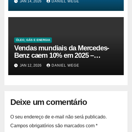
JAN 14, 2026
DANIEL WEGE
Brasil
ÓLEO, GÁS E ENERGIA
Vendas mundiais da Mercedes-
Benz caem 10% em 2025 –
Impala.pt
JAN 12, 2026
DANIEL WEGE
Deixe um comentário
O seu endereço de e-mail não será publicado.
Campos obrigatórios são marcados com
*