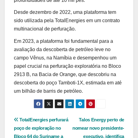
profundidades de até 10 mil pés.
Desde dezembro de 2022, uma plataforma tem
sido utilizada pela TotalEnergies em um contrato
multinacional de perfuração.
Em 2023, a plataforma foi fundamental para a
avaliação da descoberta de petróleo leve no
campo Vênus, na Namíbia e desempenhou um
papel crucial na perfuração exploratória no Bloco
2913 B, na Bacia de Orange, que descobriu na
descoberta do poço Tamboti-1X, estimada em até
um bilhão de barris de petróleo.
Navegação
TotalEnergies perfurará
Talos Energy perto de
poço de exploração no
nomear novo presidente-
de
Bloco 64 do Suriname a
executivo, identifica