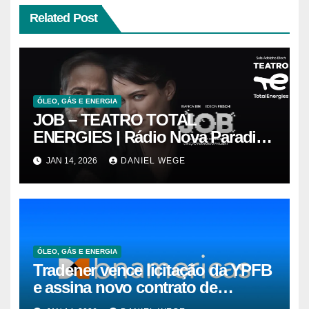
Related Post
ÓLEO, GÁS E ENERGIA
JOB – TEATRO TOTAL
ENERGIES | Rádio Nova Paradiso
FM
JAN 14, 2026
DANIEL WEGE
ÓLEO, GÁS E ENERGIA
Tradener vence licitação da YPFB
e assina novo contrato de
suprimento de gás natural para o