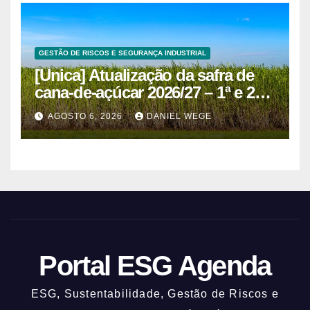
GESTÃO DE RISCOS E SEGURANÇA INDUSTRIAL
[Unica] Atualização da safra de
cana-de-açúcar 2026/27 – 1ª e 2ª
quinzenas de junho
AGOSTO 6, 2026
DANIEL WEGE
Portal ESG Agenda
ESG, Sustentabilidade, Gestão de Riscos e